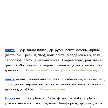
плита
— укр. плита плита , др. русск. плита камень, кирпич
(часто; см. Срезн. II, 965), болг. плита (Младенов 430), возм.,
сербохорв. пли̏тица мелкая миска . Скорее всего, родственно
греч. πλίνθος кирпич , которое сближают, далее, с англос. flint
кремень …
Этимологический словарь русского языка Макса Фасмера
плита
— плющенная или плоская по себе вещь, толстый лист,
слой, доска твердого вещества, из камня, металла, а реже из
дерева (Даль) См …
Словарь синонимов
Плита
— (a. plate; н. Platte; ф. plague, dalle; и. placa)
участок земной коры в пределах Платформы, где складчатое