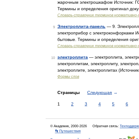
жарочным электрошкафом Источник: Г
Термины и определения оригинал док
Словарь-справочник терминов нормативно-
Электроплита-панель
— 9. Электропл
9
электроприбор с электроконфорками И
бытовые. Термины и определения ори
Словарь-справочник терминов нормативно-
электроплита
— электроплита, электро
10
электроплитам, электроплиту, электроп
электроплите, электроплитах (Источни
Формы слов
Страницы
Следующая
→
1
2
3
4
5
6
© Академик, 2000-2026
Обратная связь:
Техподдерж
👣 Путешествия