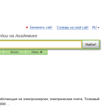
Запомнить сайт
Словарь на свой сайт
RU
едии на Академике
Найти!
Книги
Игры ⚽
аботающая на электроэнергии; электрическая плита. Толковый
2000 …