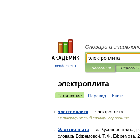
Словари и энциклоп
academic.ru
Толкования
Переводы
электроплита
Толкование
Перевод
Книги
электроплита
— электроплита …
1
Орфографический словарь-справочник
Электроплита
— ж. Кухонная плита, р
2
словарь Ефремовой. Т. Ф. Ефремова. 