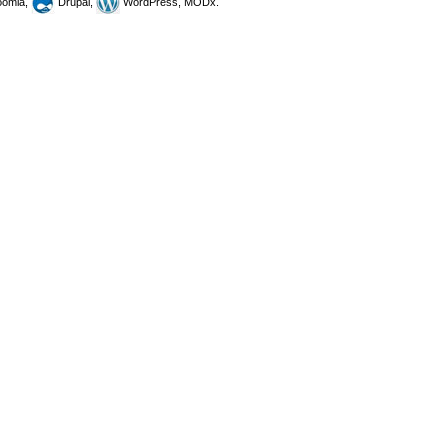
omla,
Drupal,
WordPress, MODx.