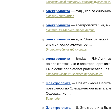
Современный толковый словарь русского я
электроплита
— сущ., кол во синонимов
3
Словарь синонимов
электроплита
— электроплита/, ы/, мн
4
Слитно. Раздельно. Через дефис.
электроплита
— ы; ж. Электрический 
5
электрических элементов …
Энциклопедический словарь
электроплита
— &mdash; [Я.Н.Лугинск
6
по электротехнике и электроэнергетике
EN electric hot platehot plateheating unit
Справочник технического переводчика
Электроплита
— Электрическая плита
7
поверхностью Электрическая плита эл
Содержание …
Википедия
Электроплита
— 8. Электроплита Быт
8