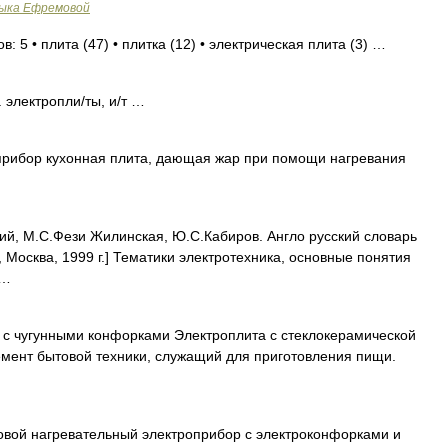
зыка Ефремовой
: 5 • плита (47) • плитка (12) • электрическая плита (3) …
. электропли/ты, и/т …
прибор кухонная плита, дающая жар при помощи нагревания
ий, М.С.Фези Жилинская, Ю.С.Кабиров. Англо русский словарь
, Москва, 1999 г.] Тематики электротехника, основные понятия
 …
 с чугунными конфорками Электроплита с стеклокерамической
емент бытовой техники, служащий для приготовления пищи.
овой нагревательный электроприбор с электроконфорками и