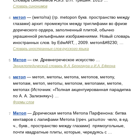
Словарь синонимов ASIS. В.Н. Тришин. 2013 …
Словарь синонимов
метоп
— (мето/па) (гр. metopon букв. пространство между
4
глазами) архит. промежуток между триглифами во фризе
дорического ордера, заполненный плитой, обычно
украшенной рельефными изображениями. Новый словарь
иностранных слов. by EdwART, , 2009. метоп&#8230; …
Словарь иностранных слов русского языка
Метоп
— см. Древнегреческое искусство …
5
Энциклопедический словарь Ф.А. Брокгауза и И.А. Ефрона
метоп
— метоп, метопы, метопа, метопов, метопу,
6
метопам, метоп, метопы, метопом, метопами, метопе,
метопах (Источник: «Полная акцентуированная парадигма
по А. А. Зализняку») …
Формы слов
Метоп
— Дорическая метопа Метопа Парфенона: битва
7
кентавров с лапифами Метопа (греч. μετωπον чело, в ед.
ч., букв., пространство между глазами) прямоугольные,
почти квадратные плиты, которые, чередуясь с …