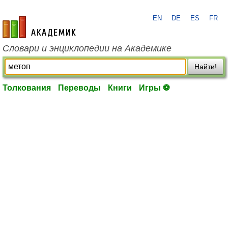
EN
DE
ES
FR
academic.ru
Словари и энциклопедии на Академике
Найти!
Толкования
Переводы
Книги
Игры ⚽