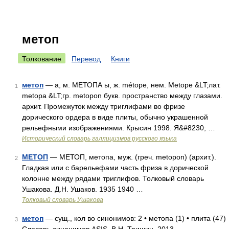
метоп
Толкование
Перевод
Книги
метоп
— а, м. МЕТОПА ы, ж. métope, нем. Metope &LT;лат.
1
metopa &LT;гр. metopon букв. пространство между глазами.
архит. Промежуток между триглифами во фризе
дорического ордера в виде плиты, обычно украшенной
рельефными изображениями. Крысин 1998. Я&#8230; …
Исторический словарь галлицизмов русского языка
МЕТОП
— МЕТОП, метопа, муж. (греч. metopon) (архит.).
2
Гладкая или с барельефами часть фриза в дорической
колонне между рядами триглифов. Толковый словарь
Ушакова. Д.Н. Ушаков. 1935 1940 …
Толковый словарь Ушакова
метоп
— сущ., кол во синонимов: 2 • метопа (1) • плита (47)
3