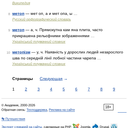
Википедия
метоп
— мет оп, а и мет опа, ы …
8
Русский орфографический словарь
метоп
— а, ч. Прямокутна кам яна плита, часто
9
прикрашена рельєфними зображеннями …
Український тлумачний словник
метопізм
— у, ч. Наявність у дорослих людей незарослого
10
шва по середній лінії лобної частини чарепа …
Український тлумачний словник
Страницы
Следующая
→
1
2
3
4
5
6
7
8
9
© Академик, 2000-2026
18+
Обратная связь:
Техподдержка
,
Реклама на сайте
👣 Путешествия
Экспорт словарей на сайты
, сделанные на PHP,
Joomla,
Drupal,