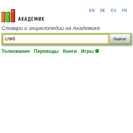
EN
DE
ES
FR
academic.ru
Словари и энциклопедии на Академике
Найти!
Толкования
Переводы
Книги
Игры ⚽