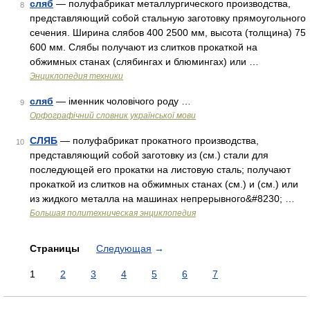
сляб
— полуфабрикат металлургического производства,
8
представляющий собой стальную заготовку прямоугольного
сечения. Ширина слябов 400 2500 мм, высота (толщина) 75
600 мм. Слябы получают из слитков прокаткой на
обжимных станах (слябингах и блюмингах) или …
Энциклопедия техники
сляб
— іменник чоловічого роду …
9
Орфографічний словник української мови
СЛЯБ
— полуфабрикат прокатного производства,
10
представляющий собой заготовку из (см.) стали для
последующей его прокатки на листовую сталь; получают
прокаткой из слитков на обжимных станах (см.) и (см.) или
из жидкого металла на машинах непрерывного&#8230; …
Большая политехническая энциклопедия
Страницы
Следующая
→
1
2
3
4
5
6
7