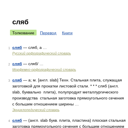
сляб
Толкование
Перевод
Книги
сляб
— сляб, а …
1
Русский орфографический словарь
сляб
— сляб/ …
2
Морфемно-орфографический словарь
сляб
— а; м. [англ. slab] Техн. Стальная плита, служащая
3
заготовкой для прокатки листовой стали. * * * сляб (англ.
slab, буквально плита), полупродукт металлургического
производства стальная заготовка прямоугольного сечения
с большим отношением ширины …
Энциклопедический словарь
сляб
— (англ. slab букв. плита, пластина) плоская стальная
4
заготовка прямоугольного сечения с большим отношением