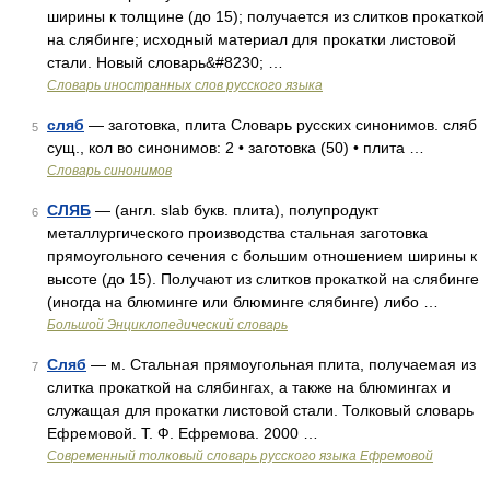
ширины к толщине (до 15); получается из слитков прокаткой
на слябинге; исходный материал для прокатки листовой
стали. Новый словарь&#8230; …
Словарь иностранных слов русского языка
сляб
— заготовка, плита Словарь русских синонимов. сляб
5
сущ., кол во синонимов: 2 • заготовка (50) • плита …
Словарь синонимов
СЛЯБ
— (англ. slab букв. плита), полупродукт
6
металлургического производства стальная заготовка
прямоугольного сечения с большим отношением ширины к
высоте (до 15). Получают из слитков прокаткой на слябинге
(иногда на блюминге или блюминге слябинге) либо …
Большой Энциклопедический словарь
Сляб
— м. Стальная прямоугольная плита, получаемая из
7
слитка прокаткой на слябингах, а также на блюмингах и
служащая для прокатки листовой стали. Толковый словарь
Ефремовой. Т. Ф. Ефремова. 2000 …
Современный толковый словарь русского языка Ефремовой