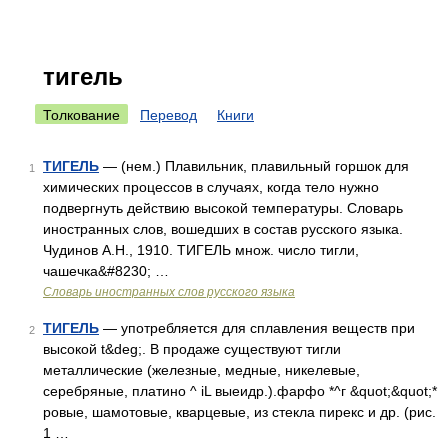
тигель
Толкование
Перевод
Книги
ТИГЕЛЬ
— (нем.) Плавильник, плавильный горшок для
1
химических процессов в случаях, когда тело нужно
подвергнуть действию высокой температуры. Словарь
иностранных слов, вошедших в состав русского языка.
Чудинов А.Н., 1910. ТИГЕЛЬ множ. число тигли,
чашечка&#8230; …
Словарь иностранных слов русского языка
ТИГЕЛЬ
— употребляется для сплавления веществ при
2
высокой t&deg;. В продаже существуют тигли
металлические (железные, медные, никелевые,
серебряные, платино ^ iL выеидр.).фарфо *^г &quot;&quot;*
ровые, шамотовые, кварцевые, из стекла пирекс и др. (рис.
1 …