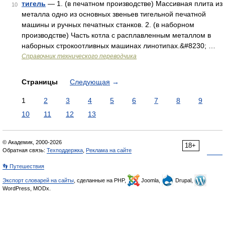
тигель
— 1. (в печатном производстве) Массивная плита из
10
металла одно из основных звеньев тигельной печатной
машины и ручных печатных станков. 2. (в наборном
производстве) Часть котла с расплавленным металлом в
наборных строкоотливных машинах линотипах.&#8230; …
Справочник технического переводчика
Страницы
Следующая
→
1
2
3
4
5
6
7
8
9
10
11
12
13
© Академик, 2000-2026
18+
Обратная связь:
Техподдержка
,
Реклама на сайте
👣 Путешествия
Экспорт словарей на сайты
, сделанные на PHP,
Joomla,
Drupal,
WordPress, MODx.