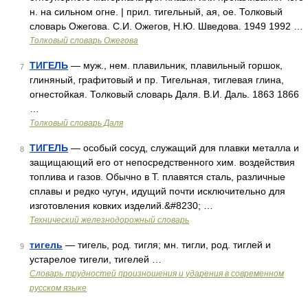
н. на сильном огне. | прил. тигельный, ая, ое. Толковый
словарь Ожегова. С.И. Ожегов, Н.Ю. Шведова. 1949 1992 …
Толковый словарь Ожегова
ТИГЕЛЬ
— муж., нем. плавильник, плавильный горшок,
7
глиняный, графитовый и пр. Тигельная, тиглевая глина,
огнестойкая. Толковый словарь Даля. В.И. Даль. 1863 1866
…
Толковый словарь Даля
ТИГЕЛЬ
— особый сосуд, служащий для плавки металла и
8
защищающий его от непосредственного хим. воздействия
топлива и газов. Обычно в Т. плавятся сталь, различные
сплавы и редко чугун, идущий почти исключительно для
изготовления ковких изделий.&#8230; …
Технический железнодорожный словарь
тигель
— тигель, род. тигля; мн. тигли, род. тиглей и
9
устарелое тигели, тигелей …
Словарь трудностей произношения и ударения в современном
русском языке