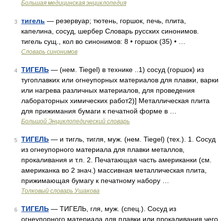
Большая медицинская энциклопедия
тигель
— резервуар; тютень, горшок, печь, плита,
3
капелина, сосуд, шербер Словарь русских синонимов.
тигель сущ., кол во синонимов: 8 • горшок (35) • …
Словарь синонимов
ТИГЕЛЬ
— (нем. Tiegel) в технике ..1) сосуд (горшок) из
4
тугоплавких или огнеупорных материалов для плавки, варки
или нагрева различных материалов, для проведения
лабораторных химических работ2)] Металлическая плита
для прижимания бумаги к печатной форме в …
Большой Энциклопедический словарь
ТИГЕЛЬ
— и тигль, тигля, муж. (нем. Tiegel) (тех.). 1. Сосуд
5
из огнеупорного материала для плавки металлов,
прокаливания и т.п. 2. Печатающая часть американки (см.
американка во 2 знач.) массивная металлическая плита,
прижимающая бумагу к печатному набору …
Толковый словарь Ушакова
ТИГЕЛЬ
— ТИГЕЛЬ, гля, муж. (спец.). Сосуд из
6
огнеупорного материала для плавки или прокаливания чего