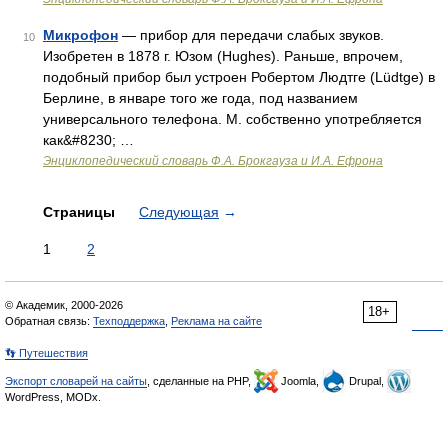
Микрофон
— прибор для передачи слабых звуков.
10
Изобретен в 1878 г. Юзом (Hughes). Раньше, впрочем,
подобный прибор был устроен Робертом Людтге (Lüdtge) в
Берлине, в январе того же года, под названием
универсального телефона. М. собственно употребляется
как&#8230; …
Энциклопедический словарь Ф.А. Брокгауза и И.А. Ефрона
Страницы
Следующая
→
1
2
© Академик, 2000-2026
18+
Обратная связь:
Техподдержка
,
Реклама на сайте
👣 Путешествия
Экспорт словарей на сайты
, сделанные на PHP,
Joomla,
Drupal,
WordPress, MODx.