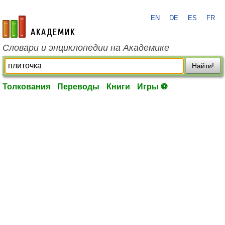
EN
DE
ES
FR
academic.ru
Словари и энциклопедии на Академике
Найти!
Толкования
Переводы
Книги
Игры ⚽