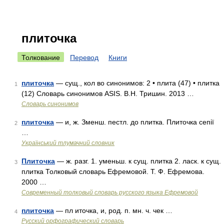
плиточка
Толкование
Перевод
Книги
плиточка
— сущ., кол во синонимов: 2 • плита (47) • плитка
1
(12) Словарь синонимов ASIS. В.Н. Тришин. 2013 …
Словарь синонимов
плиточка
— и, ж. Зменш. пестл. до плитка. Плиточка сепії
2
…
Український тлумачний словник
Плиточка
— ж. разг. 1. уменьш. к сущ. плитка 2. ласк. к сущ.
3
плитка Толковый словарь Ефремовой. Т. Ф. Ефремова.
2000 …
Современный толковый словарь русского языка Ефремовой
плиточка
— пл иточка, и, род. п. мн. ч. чек …
4
Русский орфографический словарь