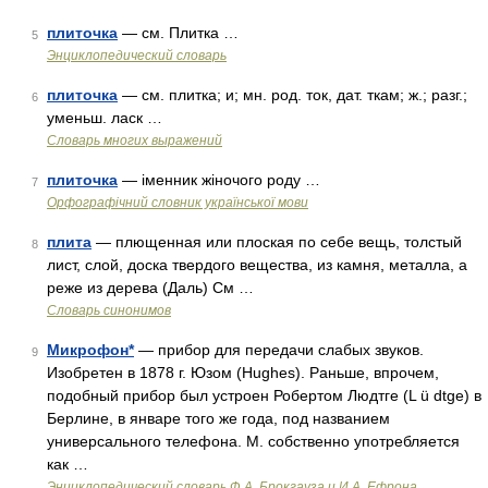
плиточка
— см. Плитка …
5
Энциклопедический словарь
плиточка
— см. плитка; и; мн. род. ток, дат. ткам; ж.; разг.;
6
уменьш. ласк …
Словарь многих выражений
плиточка
— іменник жіночого роду …
7
Орфографічний словник української мови
плита
— плющенная или плоская по себе вещь, толстый
8
лист, слой, доска твердого вещества, из камня, металла, а
реже из дерева (Даль) См …
Словарь синонимов
Микрофон*
— прибор для передачи слабых звуков.
9
Изобретен в 1878 г. Юзом (Hughes). Раньше, впрочем,
подобный прибор был устроен Робертом Людтге (L ü dtge) в
Берлине, в январе того же года, под названием
универсального телефона. М. собственно употребляется
как …
Энциклопедический словарь Ф.А. Брокгауза и И.А. Ефрона