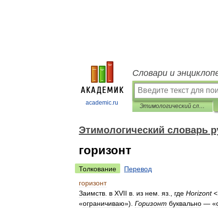
Словари и энциклоп
academic.ru
Этимологический словарь русского языка
Этимологический словарь р
горизонт
Толкование
Перевод
горизонт
Заимств
.
в
XVII
в
.
из
нем
.
яз
.,
где
Horizont
«
ограничиваю
»).
Горизонт
буквально
— «