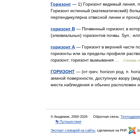
Горизонт
— 1) Горизонт видимый линия, п
Горизонт истинный (математический) боль
перпендикулярна отвесной линии и прохо
горизонт B
— Почвенный горизонт, в кот
(элювиальных) горизонтов почвы. Syn.: 
горизонт А
— Горизонт в верхней части п
горизонты или за пределы профиля раств
горизонт; горизонт вымывания …
Словарь п
ГОРИЗОНТ
— (от греч. horizon род. п. ho
земной поверхности, доступную взору (ви
места наблюдения и обычно расположен
© Академик, 2000-2026
Обратная связь:
Техподдерж
👣 Путешествия
Экспорт словарей на сайты
, сделанные на PHP,
Jo