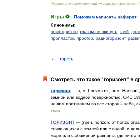
Школьный
этимологический
словарь
русского
языка
.
Игры ⚽
Поможем написать реферат
Синонимы
:
авиагоризонт
,
глазом не окинуть
,
глей
,
дал
пропласток
,
простор
,
радиогоризонт
,
разви
гореть
Смотреть что такое "горизонт" в д
горизонт
— а, м. horizon m., нем. Horison
земной или водной поверхностью. СИС 198
нашим протягаяем во все стороны неба, 
языка
ГОРИЗОНТ
— (греч. horizon, от horizo ог
сливающихся с землей или с водой, и даль
моря или с обширной равнины, где ничто