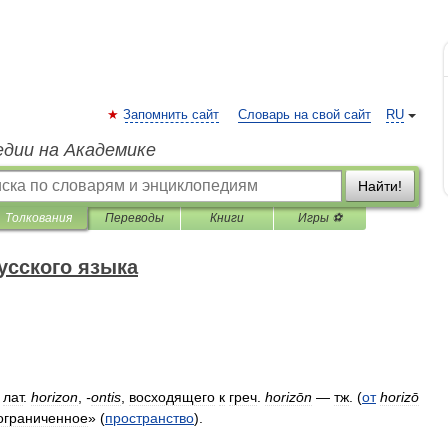
Запомнить сайт
Словарь на свой сайт
RU
едии на Академике
Найти!
Толкования
Переводы
Книги
Игры ⚽
усского языка
<
лат
.
horizon
,
-
ontis
,
восходящего
к
греч
.
horizōn
—
тж
. (
от
horizō
ограниченное
» (
пространство
).