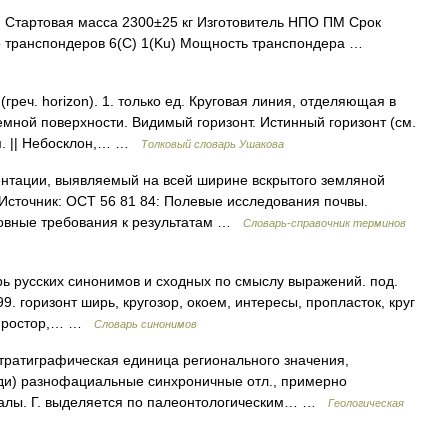
 Стартовая масса 2300±25 кг Изготовитель НПО ПМ Срок
о транспондеров 6(C) 1(Ku) Мощность транспондера …
реч. horizon). 1. только ед. Круговая линия, отделяющая в
емной поверхности. Видимый горизонт. Истинный горизонт (см.
ом. || Небосклон,… …
Толковый словарь Ушакова
тации, выявляемый на всей ширине вскрытого земляной
 Источник: ОСТ 56 81 84: Полевые исследования почвы.
новные требования к результатам …
Словарь-справочник терминов
рь русских синонимов и сходных по смыслу выражений. под.
9. горизонт ширь, кругозор, окоем, интересы, пропласток, круг
ь, простор,… …
Словарь синонимов
стратиграфическая единица регионального значения,
ди) разнофациальные синхроничные отл., примерно
калы. Г. выделяется по палеонтологическим… …
Геологическая