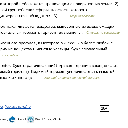
о которой небо кажется граничащим с поверхностью земли. 2)
шой круг небесной сферы, плоскость которого
дит через глаз наблюдателя. 3)… …
Морской словарь
ором накапливаются вещества, вынесенные из вышележащих
иллювиальный горизонт; горизонт вмывания …
Словарь по географии
очвенного профиля, из которого вынесены в более глубокие
оримые вещества и илистые частицы. Syn.: элювиальный
о географии
rizontos, букв. ограничивающий), кривая, ограничивающая часть
димый горизонт). Видимый горизонт увеличивается с высотой
 ниже истинного (в… …
Большой Энциклопедический словарь
ка
,
Реклама на сайте
18+
omla,
Drupal,
WordPress, MODx.