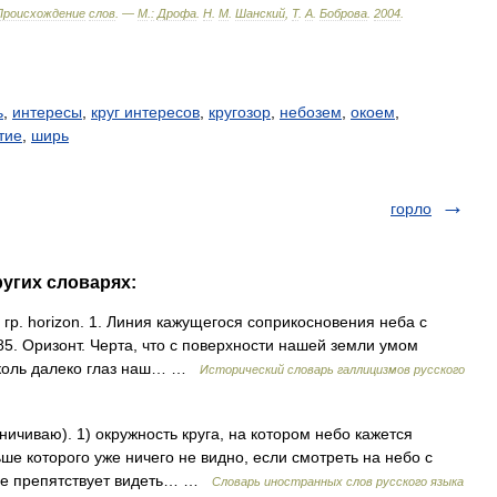
Происхождение
слов
. —
М
.
:
Дрофа
.
Н
.
М
.
Шанский
,
Т
.
А
.
Боброва
.
2004
.
ь
,
интересы
,
круг интересов
,
кругозор
,
небозем
,
окоем
,
тие
,
ширь
горло
ругих словарях:
t, гр. horizon. 1. Линия кажущегося соприкосновения неба с
5. Оризонт. Черта, что с поверхности нашей земли умом
сколь далеко глаз наш… …
Исторический словарь галлицизмов русского
раничиваю). 1) окружность круга, на котором небо кажется
ше которого уже ничего не видно, если смотреть на небо с
 не препятствует видеть… …
Словарь иностранных слов русского языка