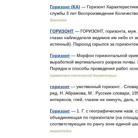
Горизонт (КА)
— Горизонт Характеристики
службы 3 лет Воспроизведение Количеств
Википедия
ГОРИЗОНТ
— ГОРИЗОНТ, горизонта, муж. (г
глазах наблюдателя видимое им небо от з
истинный). Пароход скрылся за горизонт
Горизонт
— Морфон горизонтальной ориен
выработкой вертикального разреза почвы.
Порядок и способы проведения работ, ос
нормативно-технической документации
горизонт
— умственный горизонт... Слова
ред. Н. Абрамова, М.: Русские словари, 199
интересов, глей, глазом не окинуть, дал
Горизонт
— 1. Г. с географическим назв. 
объединяющая по горизонтали (на площа
соответствующие по рангу зоне единой ш
энциклопедия