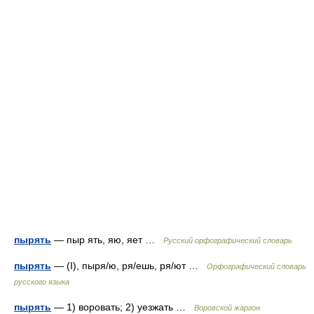
пырять
— пыр ять, яю, яет …
Русский орфографический словарь
пырять
— (I), пыря/ю, ря/ешь, ря/ют …
Орфографический словарь
русского языка
пырять
— 1) воровать; 2) уезжать …
Воровской жаргон