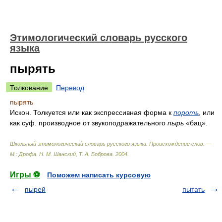
Этимологический словарь русского
языка
пырять
Толкование
Перевод
пырять
Искон. Толкуется или как экспрессивная форма к
пороть
, или
как суф. производное от звукоподражательного
пырь
«бац».
Школьный этимологический словарь русского языка. Происхождение слов. —
М.: Дрофа
.
Н. М. Шанский, Т. А. Боброва
.
2004
.
Игры ⚽
Поможем написать курсовую
пырей
пытать