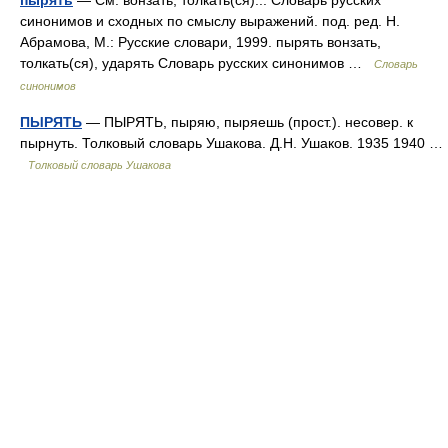
пырять
— См. вонзать, толкать(ся)... Словарь русских
синонимов и сходных по смыслу выражений. под. ред. Н.
Абрамова, М.: Русские словари, 1999. пырять вонзать,
толкать(ся), ударять Словарь русских синонимов …
Словарь
синонимов
ПЫРЯТЬ
— ПЫРЯТЬ, пыряю, пыряешь (прост.). несовер. к
пырнуть. Толковый словарь Ушакова. Д.Н. Ушаков. 1935 1940 …
Толковый словарь Ушакова