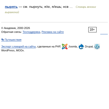
пырять
— см. пырнуть; я/ю, я/ешь; нсв …
Словарь многих
выражений
© Академик, 2000-2026
18+
Обратная связь:
Техподдержка
,
Реклама на сайте
👣 Путешествия
Экспорт словарей на сайты
, сделанные на PHP,
Joomla,
Drupal,
WordPress, MODx.