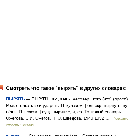
Смотреть что такое "пырять" в других словарях:
ПЫРЯТЬ
— ПЫРЯТЬ, яю, яешь; несовер., кого (что) (прост.).
Резко толкать или ударять. П. кулаком. | однокр. пырнуть, ну,
нёшь. П. ножом. | сущ. пыряние, я, ср. Толковый словарь
Ожегова. С.И. Ожегов, Н.Ю. Шведова. 1949 1992 …
Толковый
словарь Ожегова