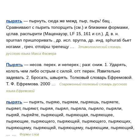
пырять
— пырнуть, сюда же межд. пыр, пырь! бац .
Сравнивают с пырить топорщить (см.) и близкими формами,
цслав. распырити (Маценауэр, LF 15, 161 и сл.). Д. в. н.
spurnan пришпоривать , др. исл. sруrnа, др. инд. sphurati бьет
ногами , греч. σπαίρω трепещу …
Этимологический словарь
русского языка Макса Фасмера
Пырять
— несов. перех. и неперех.; разг. сниж. 1. Ударять,
колоть чем либо острым с силой. отт. перен. Язвительно
задевать. 2. Бросать, швырять. Толковый словарь Ефремовой.
Т. Ф. Ефремова. 2000 …
Современный толковый словарь русского
языка Ефремовой
пырять
— пырять, пыряю, пыряем, пыряешь, пыряете,
пыряет, пыряют, пыряя, пырял, пыряла, пыряло, пыряли,
пыряй, пыряйте, пыряющий, пыряющая, пыряющее,
пыряющие, пыряющего, пыряющей, пыряющего, пыряющих,
пыряющему, пыряющей, пыряющему, пыряющим, пыряющий,
… …
Формы слов