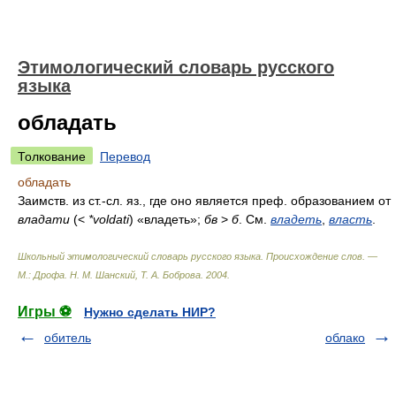
Этимологический словарь русского
языка
обладать
Толкование
Перевод
обладать
Заимств. из ст.-сл. яз., где оно является преф. образованием от
владати
(<
*voldati
) «владеть»;
бв
>
б
. См.
владеть
,
власть
.
Школьный этимологический словарь русского языка. Происхождение слов. —
М.: Дрофа
.
Н. М. Шанский, Т. А. Боброва
.
2004
.
Игры ⚽
Нужно сделать НИР?
обитель
облако