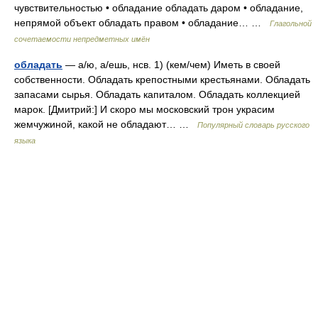
чувствительностью • обладание обладать даром • обладание,
непрямой объект обладать правом • обладание… …
Глагольной
сочетаемости непредметных имён
обладать
— а/ю, а/ешь, нсв. 1) (кем/чем) Иметь в своей
собственности. Обладать крепостными крестьянами. Обладать
запасами сырья. Обладать капиталом. Обладать коллекцией
марок. [Дмитрий:] И скоро мы московский трон украсим
жемчужиной, какой не обладают… …
Популярный словарь русского
языка