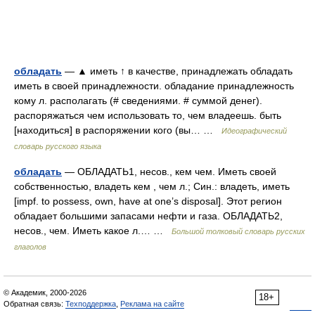
обладать
— ▲ иметь ↑ в качестве, принадлежать обладать
иметь в своей принадлежности. обладание принадлежность
кому л. располагать (# сведениями. # суммой денег).
распоряжаться чем использовать то, чем владеешь. быть
[находиться] в распоряжении кого (вы… …
Идеографический
словарь русского языка
обладать
— ОБЛАДАТЬ1, несов., кем чем. Иметь своей
собственностью, владеть кем , чем л.; Син.: владеть, иметь
[impf. to possess, own, have at one’s disposal]. Этот регион
обладает большими запасами нефти и газа. ОБЛАДАТЬ2,
несов., чем. Иметь какое л.… …
Большой толковый словарь русских
глаголов
© Академик, 2000-2026
18+
Обратная связь:
Техподдержка
,
Реклама на сайте