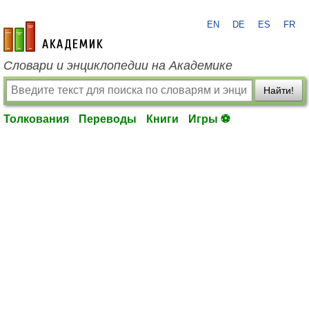
EN
DE
ES
FR
academic.ru
Словари и энциклопедии на Академике
Найти!
Толкования
Переводы
Книги
Игры ⚽