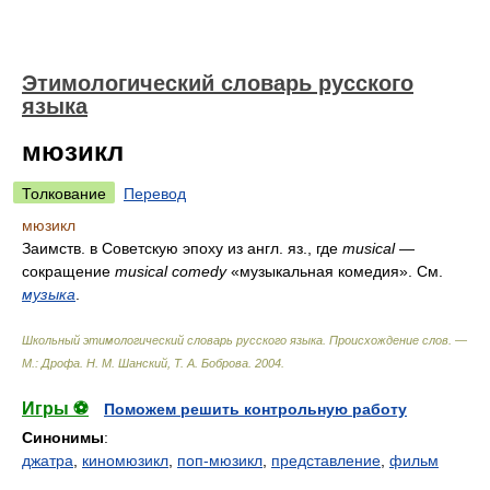
Этимологический словарь русского
языка
мюзикл
Толкование
Перевод
мюзикл
Заимств. в Советскую эпоху из англ. яз., где
musical
—
сокращение
musical comedy
«музыкальная комедия». См.
музыка
.
Школьный этимологический словарь русского языка. Происхождение слов. —
М.: Дрофа
.
Н. М. Шанский, Т. А. Боброва
.
2004
.
Игры ⚽
Поможем решить контрольную работу
Синонимы
:
джатра
,
киномюзикл
,
поп-мюзикл
,
представление
,
фильм