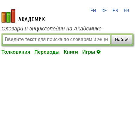
EN
DE
ES
FR
academic.ru
Словари и энциклопедии на Академике
Найти!
Толкования
Переводы
Книги
Игры ⚽