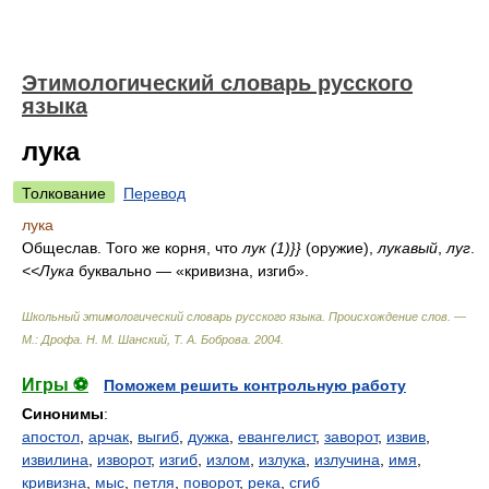
Этимологический словарь русского
языка
лука
Толкование
Перевод
лука
Общеслав. Того же корня, что
лук (1)}}
(оружие),
лукавый
,
луг
.
<<Лука
буквально — «кривизна, изгиб».
Школьный этимологический словарь русского языка. Происхождение слов. —
М.: Дрофа
.
Н. М. Шанский, Т. А. Боброва
.
2004
.
Игры ⚽
Поможем решить контрольную работу
Синонимы
:
апостол
,
арчак
,
выгиб
,
дужка
,
евангелист
,
заворот
,
извив
,
извилина
,
изворот
,
изгиб
,
излом
,
излука
,
излучина
,
имя
,
кривизна
,
мыс
,
петля
,
поворот
,
река
,
сгиб