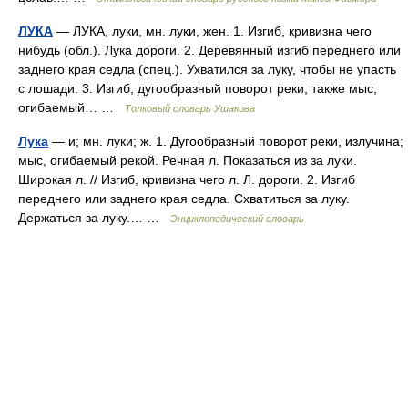
ЛУКА
— ЛУКА, луки, мн. луки, жен. 1. Изгиб, кривизна чего
нибудь (обл.). Лука дороги. 2. Деревянный изгиб переднего или
заднего края седла (спец.). Ухватился за луку, чтобы не упасть
с лошади. 3. Изгиб, дугообразный поворот реки, также мыс,
огибаемый… …
Толковый словарь Ушакова
Лука
— и; мн. луки; ж. 1. Дугообразный поворот реки, излучина;
мыс, огибаемый рекой. Речная л. Показаться из за луки.
Широкая л. // Изгиб, кривизна чего л. Л. дороги. 2. Изгиб
переднего или заднего края седла. Схватиться за луку.
Держаться за луку.… …
Энциклопедический словарь