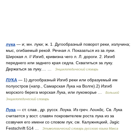
лука
— и; мн. луки; ж. 1. Дугообразный поворот реки, излучина;
мыс, огибаемый рекой. Речная л. Показаться из за луки.
Широкая л. // Изгиб, кривизна чего л. Л. дороги. 2. Изгиб
переднего или заднего края седла. Схватиться за луку.
Держаться за луку.… …
Энциклопедический словарь
ЛУКА
— 1) дугообразный Изгиб реки или образуемый им
полуостров (напр., Самарская Лука на Волге).2) Изгиб
морского берега морская Лука, или лукоморье …
Большой
Энциклопедический словарь
Лука
— ст. слав., др. русск. Лоука. Из греч. Λουκᾶς. Св. Лука
считается у вост. славян покровителем роста лука из за
созвучия его имени со словом лук; см. Калужняцкий, Jagic
Festschrift 514 …
Этимологический словарь русского языка Макса