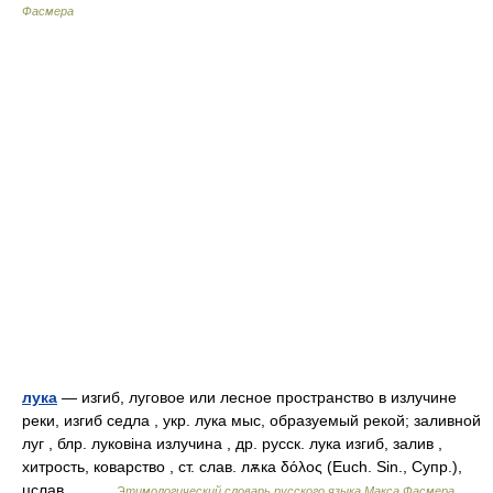
Фасмера
лука
— изгиб, луговое или лесное пространство в излучине
реки, изгиб седла , укр. лука мыс, образуемый рекой; заливной
луг , блр. луковiна излучина , др. русск. лука изгиб, залив ,
хитрость, коварство , ст. слав. лѫка δόλος (Еuсh. Sin., Супр.),
цслав.… …
Этимологический словарь русского языка Макса Фасмера