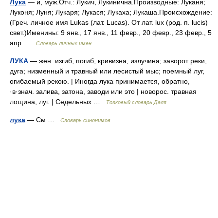
Лука
— и, муж.Отч.: Лукич, Лукинична.Производные: Луканя;
Луконя; Луня; Лукаря; Лукася; Лукаха; Лукаша.Происхождение:
(Греч. личное имя Lukas (лат. Lucas). От лат. lux (род. п. lucis)
свет.)Именины: 9 янв., 17 янв., 11 февр., 20 февр., 23 февр., 5
апр …
Словарь личных имен
ЛУКА
— жен. изгиб, погиб, кривизна, излучина; заворот реки,
дуга; низменный и травный или лесистый мыс; поемный луг,
огибаемый рекою. | Иногда лука принимается, обратно,
·в·знач. залива, затона, заводи или это | новорос. травная
лощина, луг. | Седельных …
Толковый словарь Даля
лука
— См …
Словарь синонимов