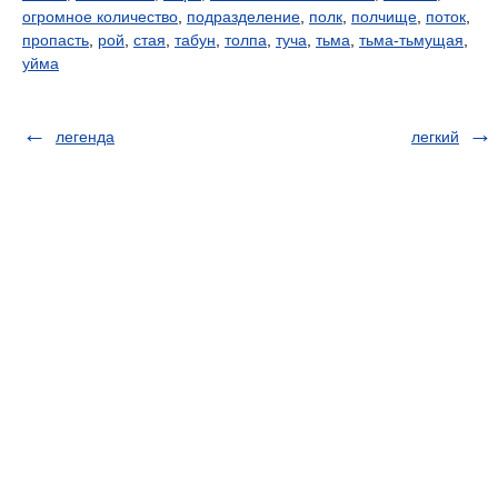
огромное количество
,
подразделение
,
полк
,
полчище
,
поток
,
пропасть
,
рой
,
стая
,
табун
,
толпа
,
туча
,
тьма
,
тьма-тьмущая
,
уйма
легенда
легкий