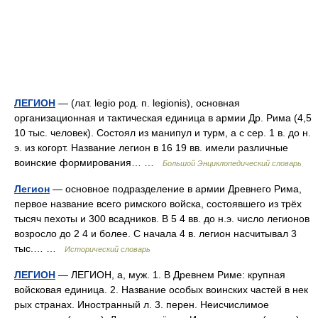
ЛЕГИОН
— (лат. legio род. п. legionis), основная
организационная и тактическая единица в армии Др. Рима (4,5
10 тыс. человек). Состоял из манипул и турм, а с сер. 1 в. до н.
э. из когорт. Название легион в 16 19 вв. имели различные
воинские формирования… …
Большой Энциклопедический словарь
Легион
— основное подразделение в армии Древнего Рима,
первое название всего римского войска, состоявшего из трёх
тысяч пехоты и 300 всадников. В 5 4 вв. до н.э. число легионов
возросло до 2 4 и более. С начала 4 в. легион насчитывал 3
тыс.… …
Исторический словарь
ЛЕГИОН
— ЛЕГИОН, а, муж. 1. В Древнем Риме: крупная
войсковая единица. 2. Название особых воинских частей в нек
рых странах. Иностранный л. 3. перен. Неисчислимое