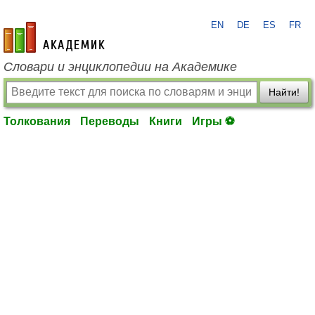
EN
DE
ES
FR
academic.ru
Словари и энциклопедии на Академике
Найти!
Толкования
Переводы
Книги
Игры ⚽