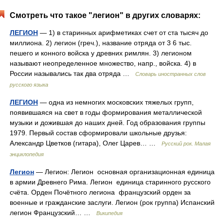
Смотреть что такое "легион" в других словарях:
ЛЕГИОН
— 1) в старинных арифметиках счет от ста тысяч до
миллиона. 2) легион (греч.), название отряда от 3 6 тыс.
пешего и конного войска у древних римлян. 3) легионом
называют неопределенное множество, напр., войска. 4) в
России назывались так два отряда …
Словарь иностранных слов
русского языка
ЛЕГИОН
— одна из немногих московских тяжелых групп,
появившаяся на свет в годы формирования металлической
музыки и дожившая до наших дней. Год образования группы
1979. Первый состав сформировали школьные друзья:
Александр Цветков (гитара), Олег Царев… …
Русский рок. Малая
энциклопедия
Легион
— Легион: Легион основная организационная единица
в армии Древнего Рима. Легион единица старинного русского
счёта. Орден Почётного легиона французский орден за
военные и гражданские заслуги. Легион (рок группа) Испанский
легион Французский… …
Википедия