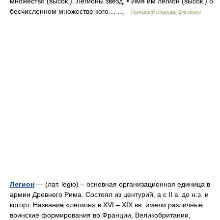
множество (высок.). Легионы звёзд. • Имя им легион (высок.) о
бесчисленном множестве кого… …
Толковый словарь Ожегова
Легион
— (лат. legio) – основная организационная единица в
армии Древнего Рима. Состоял из центурий, а с II в. до н.э. и
когорт. Название «легион» в XVI – XIX вв. имели различные
воинские формирования во Франции, Великобритании,