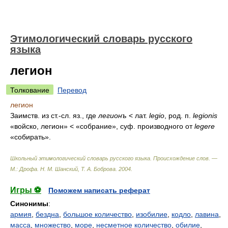
Этимологический словарь русского
языка
легион
Толкование
Перевод
легион
Заимств. из ст.-сл. яз., где
легионъ
< лат.
legio
, род. п.
legionis
«войско, легион» < «собрание», суф. производного от
legere
«собирать».
Школьный этимологический словарь русского языка. Происхождение слов. —
М.: Дрофа
.
Н. М. Шанский, Т. А. Боброва
.
2004
.
Игры ⚽
Поможем написать реферат
Синонимы
:
армия
,
бездна
,
большое количество
,
изобилие
,
кодло
,
лавина
,
масса
,
множество
,
море
,
несметное количество
,
обилие
,