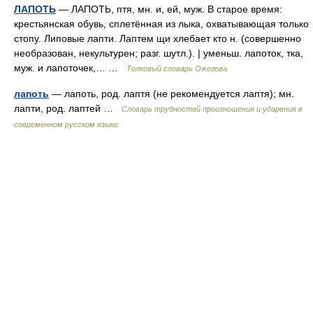
ЛАПОТЬ
— ЛАПОТЬ, птя, мн. и, ей, муж. В старое время:
крестьянская обувь, сплетённая из лыка, охватывающая только
стопу. Липовые лапти. Лаптем щи хлебает кто н. (совершенно
необразован, некультурен; разг. шутл.). | уменьш. лапоток, тка,
муж. и лапоточек,… …
Толковый словарь Ожегова
лапоть
— лапоть, род. лаптя (не рекомендуется лаптя); мн.
лапти, род. лаптей …
Словарь трудностей произношения и ударения в
современном русском языке