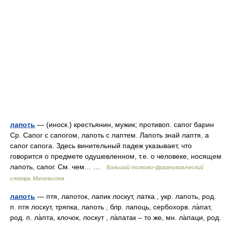
лапоть
— (иноск.) крестьянин, мужик; противоп. сапог барин
Ср. Сапог с сапогом, лапоть с лаптем. Лапоть знай лаптя, а
сапог сапога. Здесь винительный падеж указывает, что
говорится о предмете одушевленном, т.е. о человеке, носящем
лапоть, сапог. См. чем… …
Большой толково-фразеологический
словарь Михельсона
лапоть
— птя, лапоток, лапик лоскут, латка , укр. лапоть, род.
п. птя лоскут, тряпка, лапоть , блр. лапоць, сербохорв. ла̀пат,
род. п. ла̀пта, клочок, лоскут , ла̀патак – то же, мн. ла̀паци, род.