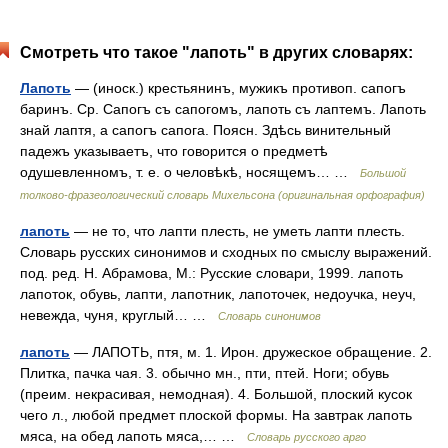
Смотреть что такое "лапоть" в других словарях:
Лапоть
— (иноск.) крестьянинъ, мужикъ противоп. сапогъ
баринъ. Ср. Сапогъ съ сапогомъ, лапоть съ лаптемъ. Лапоть
знай лаптя, а сапогъ сапога. Поясн. Здѣсь винительный
падежъ указываетъ, что говорится о предметѣ
одушевленномъ, т. е. о человѣкѣ, носящемъ… …
Большой
толково-фразеологический словарь Михельсона (оригинальная орфография)
лапоть
— не то, что лапти плесть, не уметь лапти плесть.
Словарь русских синонимов и сходных по смыслу выражений.
под. ред. Н. Абрамова, М.: Русские словари, 1999. лапоть
лапоток, обувь, лапти, лапотник, лапоточек, недоучка, неуч,
невежда, чуня, круглый… …
Словарь синонимов
лапоть
— ЛАПОТЬ, птя, м. 1. Ирон. дружеское обращение. 2.
Плитка, пачка чая. 3. обычно мн., пти, птей. Ноги; обувь
(преим. некрасивая, немодная). 4. Большой, плоский кусок
чего л., любой предмет плоской формы. На завтрак лапоть
мяса, на обед лапоть мяса,… …
Словарь русского арго