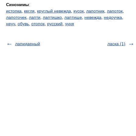
Синонимы
:
истопка
,
кегля
,
круглый невежда
,
кусок
,
лапотник
,
лапоток
,
лапоточек
,
лапти
,
лаптишко
,
лаптище
,
невежда
,
недоучка
,
неуч
,
обувь
,
отопок
,
русский
,
чуня
лапидарный
ласка (1)