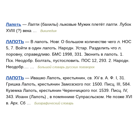
Лапоть
— Лапти (бахилы) лыковые Мужик плетёт лапти. Лубок
XVIII (?) века …
Википедия
ЛАПОТЬ
— В лапоть. Новг. О большом количестве чего л. НОС
5, 7. Войти в один лапоть. Народн. Устар. Разделить что л.
поровну, справедливо. БМС 1998, 331. Звонить в лапоть. 1.
Пск. Неодобр. Болтать, пустословить. ПОС 12, 293. 2. Народн.
Неодобр.… …
Большой словарь русских поговорок
ЛАПОТЬ
— Ивашко Лапоть, крестьянин, св. XV в. А. Ф. I, 31.
Гришка Лапоть, крестьянин Замозского пог. 1500. Писц. III, 584.
Куземка Лапоть, крестьянин Черенчицкого пог. 1539. Писц. IV,
343. Иоанн (Лапоть) , в помяннике Супрасльском. Не позже XVI
в. Арх. Сб …
Биографический словарь