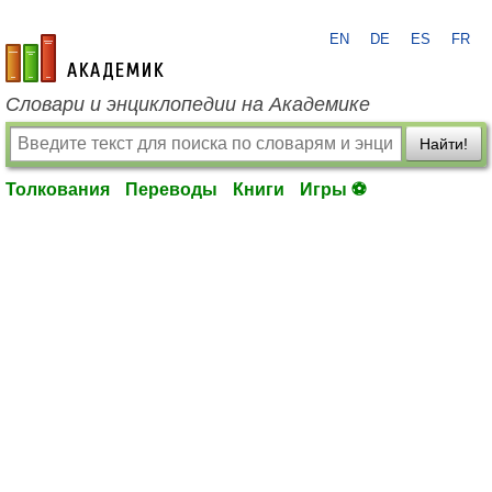
EN
DE
ES
FR
academic.ru
Словари и энциклопедии на Академике
Найти!
Толкования
Переводы
Книги
Игры ⚽