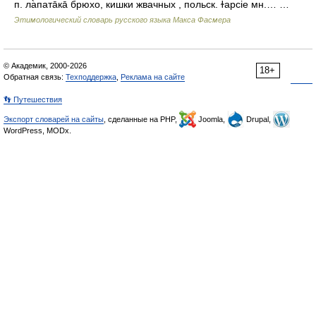
п. ла̀патāкā брюхо, кишки жвачных , польск. ɫарсiе мн.… …
Этимологический словарь русского языка Макса Фасмера
© Академик, 2000-2026
18+
Обратная связь:
Техподдержка
,
Реклама на сайте
👣 Путешествия
Экспорт словарей на сайты
, сделанные на PHP,
Joomla,
Drupal,
WordPress, MODx.