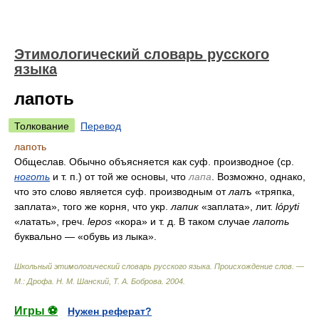
Этимологический словарь русского
языка
лапоть
Толкование
Перевод
лапоть
Общеслав. Обычно объясняется как суф. производное (ср.
ноготь
и т. п.) от той же основы, что
лапа
. Возможно, однако,
что это слово является суф. производным от
лапъ
«тряпка,
заплата», того же корня, что укр.
лапик
«заплата», лит.
lópyti
«латать», греч.
lepos
«кора» и т. д. В таком случае
лапоть
буквально — «обувь из лыка».
Школьный этимологический словарь русского языка. Происхождение слов. —
М.: Дрофа
.
Н. М. Шанский, Т. А. Боброва
.
2004
.
Игры ⚽
Нужен реферат?