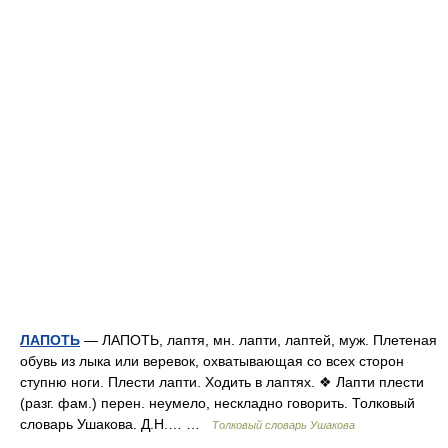
ЛАПОТЬ
— ЛАПОТЬ, лаптя, мн. лапти, лаптей, муж. Плетеная
обувь из лыка или веревок, охватывающая со всех сторон
ступню ноги. Плести лапти. Ходить в лаптях. ❖ Лапти плести
(разг. фам.) перен. неумело, нескладно говорить. Толковый
словарь Ушакова. Д.Н.… …
Толковый словарь Ушакова