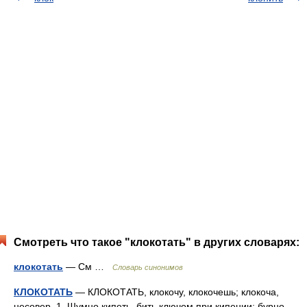
Смотреть что такое "клокотать" в других словарях:
клокотать
— См …
Словарь синонимов
КЛОКОТАТЬ
— КЛОКОТАТЬ, клокочу, клокочешь; клокоча,
несовер. 1. Шумно кипеть, бить ключом при кипении; бурно