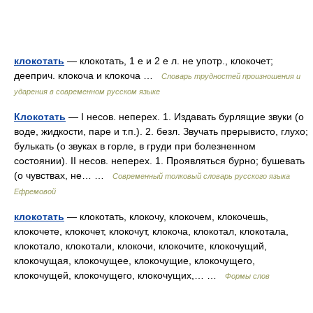
клокотать
— клокотать, 1 е и 2 е л. не употр., клокочет;
дееприч. клокоча и клокоча …
Словарь трудностей произношения и
ударения в современном русском языке
Клокотать
— I несов. неперех. 1. Издавать бурлящие звуки (о
воде, жидкости, паре и т.п.). 2. безл. Звучать прерывисто, глухо;
булькать (о звуках в горле, в груди при болезненном
состоянии). II несов. неперех. 1. Проявляться бурно; бушевать
(о чувствах, не… …
Современный толковый словарь русского языка
Ефремовой
клокотать
— клокотать, клокочу, клокочем, клокочешь,
клокочете, клокочет, клокочут, клокоча, клокотал, клокотала,
клокотало, клокотали, клокочи, клокочите, клокочущий,
клокочущая, клокочущее, клокочущие, клокочущего,
клокочущей, клокочущего, клокочущих,… …
Формы слов