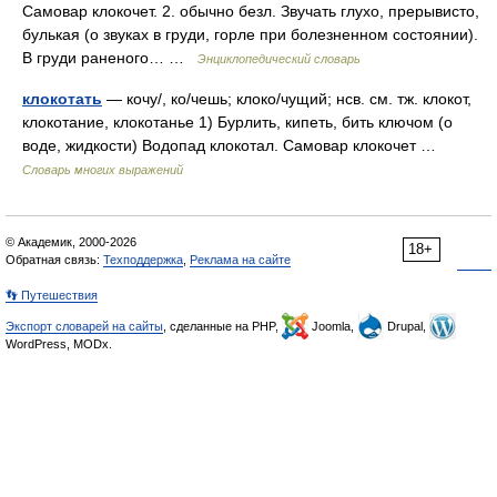
Самовар клокочет. 2. обычно безл. Звучать глухо, прерывисто,
булькая (о звуках в груди, горле при болезненном состоянии).
В груди раненого… …
Энциклопедический словарь
клокотать
— кочу/, ко/чешь; клоко/чущий; нсв. см. тж. клокот,
клокотание, клокотанье 1) Бурлить, кипеть, бить ключом (о
воде, жидкости) Водопад клокотал. Самовар клокочет …
Словарь многих выражений
© Академик, 2000-2026
18+
Обратная связь:
Техподдержка
,
Реклама на сайте
👣 Путешествия
Экспорт словарей на сайты
, сделанные на PHP,
Joomla,
Drupal,
WordPress, MODx.