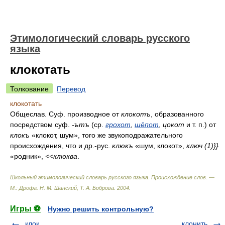
Этимологический словарь русского
языка
клокотать
Толкование
Перевод
клокотать
Общеслав. Суф. производное от
клокотъ
, образованного
посредством суф.
-ътъ
(ср.
грохот
,
шёпот
,
цокот
и т. п.) от
клокъ
«клокот, шум», того же звукоподражательного
происхождения, что и др.-рус.
клюкъ
«шум, клокот»,
ключ (1)}}
«родник»,
<<клюква
.
Школьный этимологический словарь русского языка. Происхождение слов. —
М.: Дрофа
.
Н. М. Шанский, Т. А. Боброва
.
2004
.
Игры ⚽
Нужно решить контрольную?
клок
клонить