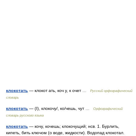
клокотать
— клокот ать, коч у, к очет …
Русский орфографический
словарь
клокотать
— (I), клокочу/, ко/чешь, чут …
Орфографический
словарь русского языка
клокотать
— кочу, кочешь; клокочущий; нсв. 1. Бурлить,
кипеть, бить ключом (о воде, жидкости). Водопад клокотал.