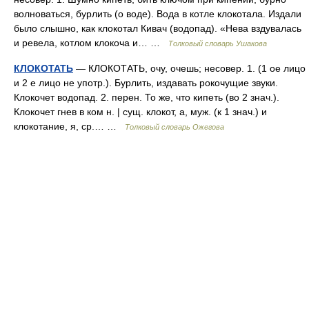
волноваться, бурлить (о воде). Вода в котле клокотала. Издали
было слышно, как клокотал Кивач (водопад). «Нева вздувалась
и ревела, котлом клокоча и… …
Толковый словарь Ушакова
КЛОКОТАТЬ
— КЛОКОТАТЬ, очу, очешь; несовер. 1. (1 ое лицо
и 2 е лицо не употр.). Бурлить, издавать рокочущие звуки.
Клокочет водопад. 2. перен. То же, что кипеть (во 2 знач.).
Клокочет гнев в ком н. | сущ. клокот, а, муж. (к 1 знач.) и
клокотание, я, ср.… …
Толковый словарь Ожегова