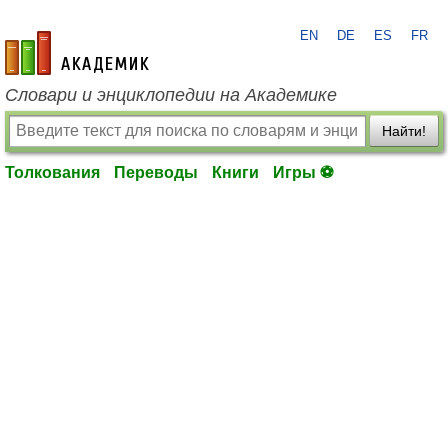
EN
DE
ES
FR
academic.ru
Словари и энциклопедии на Академике
Найти!
Толкования
Переводы
Книги
Игры ⚽