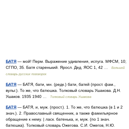
БАТЯ
— мой! Перм. Выражение удивления, испуга. МФСМ, 10;
СГПО, 35. Батя старенький. Яросл. Дед. ЯОС 1, 42 …
Большой
словарь русских поговорок
БАТЯ
— БАТЯ, бати, мн. (редк.) бати, батей (прост. фам.,
вульг.). То же, что батюшка. Толковый словарь Ушакова. Д.Н.
Ушаков. 1935 1940 …
Толковый словарь Ушакова
БАТЯ
— БАТЯ, и, муж. (прост.). 1. То же, что батюшка (в 1 и 2
знач.). 2. Православный священник, а также фамильярное
обращение к нему. | ласк. батенька, и, муж. (по 1 знач.
батюшка). Толковый словарь Ожегова. С.И. Ожегов, Н.Ю.