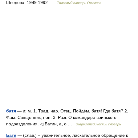
Шведова. 1949 1992 …
Толковый словарь Ожегова
батя
— и; м. 1. Трад. нар. Отец. Пойдём, батя! Где батя? 2.
Фам. Священник, поп. 3. Разг. О командире воинского
подразделения. ◁ Батин, а, о …
Энциклопедический словарь
Батя
— (слав.) – уважительное, ласкательное обращение к