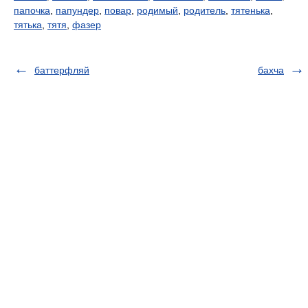
папочка
,
папундер
,
повар
,
родимый
,
родитель
,
тятенька
,
тятька
,
тятя
,
фазер
баттерфляй
бахча