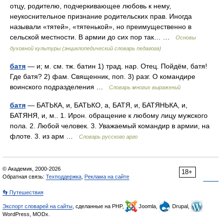
отцу, родителю, подчеркивающее любовь к нему,
неукоснительное признание родительских прав. Иногда
называли «тятей», «тятенькой», но преимущественно в
сельской местности. В армии до сих пор так… …
Основы
духовной культуры (энциклопедический словарь педагога)
батя
— и; м. см. тж. батин 1) трад. нар. Отец. Пойдём, батя!
Где батя? 2) фам. Священник, поп. 3) разг. О командире
воинского подразделения …
Словарь многих выражений
батя
— БАТЬКА, и, БАТЬКО, а, БАТЯ, и, БАТЯНЬКА, и,
БАТЯНЯ, и, м.. 1. Ирон. обращение к любому лицу мужского
пола. 2. Любой человек. 3. Уважаемый командир в армии, на
флоте. 3. из арм …
Словарь русского арго
© Академик, 2000-2026
18+
Обратная связь:
Техподдержка
,
Реклама на сайте
👣 Путешествия
Экспорт словарей на сайты
, сделанные на PHP,
Joomla,
Drupal,
WordPress, MODx.