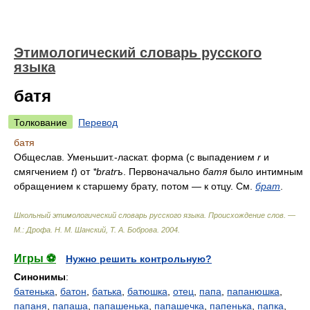
Этимологический словарь русского
языка
батя
Толкование
Перевод
батя
Общеслав. Уменьшит.-ласкат. форма (с выпадением
r
и
смягчением
t
) от
*bratrъ
. Первоначально
батя
было интимным
обращением к старшему брату, потом — к отцу. См.
брат
.
Школьный этимологический словарь русского языка. Происхождение слов. —
М.: Дрофа
.
Н. М. Шанский, Т. А. Боброва
.
2004
.
Игры ⚽
Нужно решить контрольную?
Синонимы
:
батенька
,
батон
,
батька
,
батюшка
,
отец
,
папа
,
папанюшка
,
папаня
,
папаша
,
папашенька
,
папашечка
,
папенька
,
папка
,