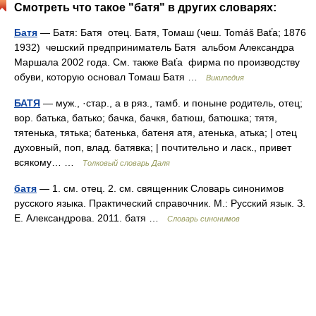
Смотреть что такое "батя" в других словарях:
Батя
— Батя: Батя отец. Батя, Томаш (чеш. Tomáš Baťa; 1876
1932) чешский предприниматель Батя альбом Александра
Маршала 2002 года. См. также Baťa фирма по производству
обуви, которую основал Томаш Батя …
Википедия
БАТЯ
— муж., ·стар., а в ряз., тамб. и поныне родитель, отец;
вор. батька, батько; бачка, бачкя, батюш, батюшка; тятя,
тятенька, тятька; батенька, батеня атя, атенька, атька; | отец
духовный, поп, влад. батявка; | почтительно и ласк., привет
всякому… …
Толковый словарь Даля
батя
— 1. см. отец. 2. см. священник Словарь синонимов
русского языка. Практический справочник. М.: Русский язык. З.
Е. Александрова. 2011. батя …
Словарь синонимов