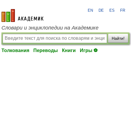
EN
DE
ES
FR
academic.ru
Словари и энциклопедии на Академике
Найти!
Толкования
Переводы
Книги
Игры ⚽