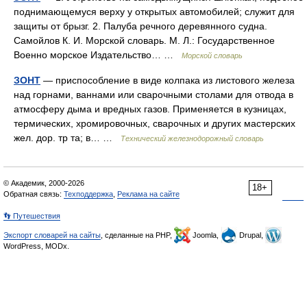
поднимающемуся верху у открытых автомобилей; служит для
защиты от брызг. 2. Палуба речного деревянного судна.
Самойлов К. И. Морской словарь. М. Л.: Государственное
Военно морское Издательство… …
Морской словарь
ЗОНТ
— приспособление в виде колпака из листового железа
над горнами, ваннами или сварочными столами для отвода в
атмосферу дыма и вредных газов. Применяется в кузницах,
термических, хромировочных, сварочных и других мастерских
жел. дор. тр та; в… …
Технический железнодорожный словарь
© Академик, 2000-2026
18+
Обратная связь:
Техподдержка
,
Реклама на сайте
👣 Путешествия
Экспорт словарей на сайты
, сделанные на PHP,
Joomla,
Drupal,
WordPress, MODx.