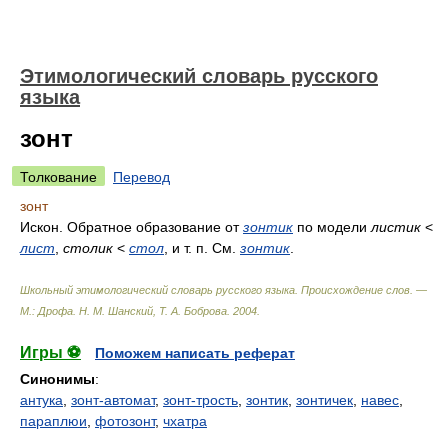
Этимологический словарь русского
языка
зонт
Толкование
Перевод
зонт
Искон. Обратное образование от
зонтик
по модели
листик
<
лист
,
столик
<
стол
, и т. п. См.
зонтик
.
Школьный этимологический словарь русского языка. Происхождение слов. —
М.: Дрофа
.
Н. М. Шанский, Т. А. Боброва
.
2004
.
Игры ⚽
Поможем написать реферат
Синонимы
:
антука
,
зонт-автомат
,
зонт-трость
,
зонтик
,
зонтичек
,
навес
,
параплюи
,
фотозонт
,
чхатра