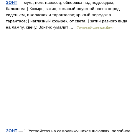
ЗОНТ
— муж., нем. навесец, обвершка над подъездом,
балконом. | Козырь, затин; кожаный опускной навес перед
сиденьем, в колясках и тарантасах; крытый передок в
тарантасе; | наглазный козырек, от света; | затин разного вида
на лампу, свечу. Зонтик ·умалит …
Толковый словарь Даля
ЗОНТ
— 1. Устройство на самодвижущихся шлюпках, подобное