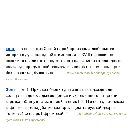
зонт
— зонт, зонтик С этой парой произошла любопытная
история в духе народной этимологии: в XVIII в. россияне
позаимствовали этот предмет и его название из голландского
языка, где предмет сей назывался zondek (от zon – солнце и
dek – защита ; буквально… …
Этимологический словарь русского
языка Крылова
Зонт
— м. 1. Приспособление для защиты от дождя или
солнца в виде складывающегося и укрепленного на трости
каркаса, обтянутого материей; зонтик I. 2. Навес над столиком
кафе, козырек над балконом, крыльцом, наружной дверью.
Толковый словарь Ефремовой. Т …
Современный толковый словарь
русского языка Ефремовой