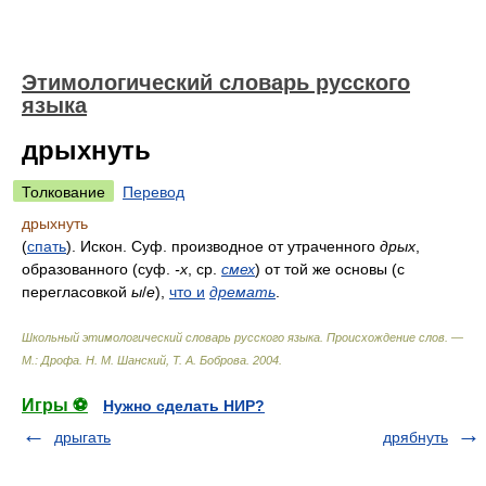
Этимологический словарь русского
языка
дрыхнуть
Толкование
Перевод
дрыхнуть
(
спать
). Искон. Суф. производное от утраченного
дрых
,
образованного (суф.
-х
, ср.
смех
) от той же основы (с
перегласовкой
ы
/
е
),
что
и
дремать
.
Школьный этимологический словарь русского языка. Происхождение слов. —
М.: Дрофа
.
Н. М. Шанский, Т. А. Боброва
.
2004
.
Игры ⚽
Нужно сделать НИР?
дрыгать
дрябнуть