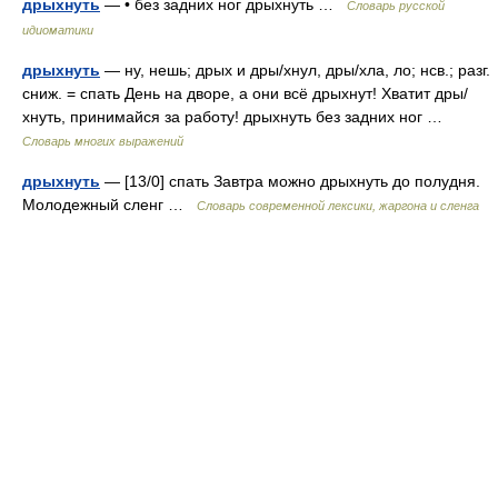
дрыхнуть
— • без задних ног дрыхнуть …
Словарь русской
идиоматики
дрыхнуть
— ну, нешь; дрых и дры/хнул, дры/хла, ло; нсв.; разг.
сниж. = спать День на дворе, а они всё дрыхнут! Хватит дры/
хнуть, принимайся за работу! дрыхнуть без задних ног …
Словарь многих выражений
дрыхнуть
— [13/0] спать Завтра можно дрыхнуть до полудня.
Молодежный сленг …
Cловарь современной лексики, жаргона и сленга