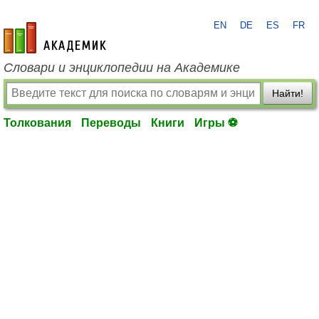
EN
DE
ES
FR
academic.ru
Словари и энциклопедии на Академике
Найти!
Толкования
Переводы
Книги
Игры ⚽