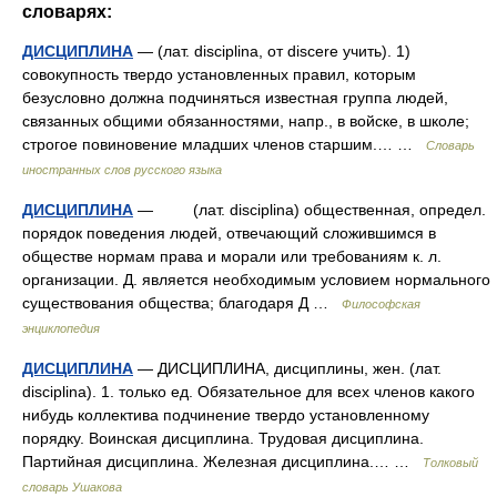
словарях:
ДИСЦИПЛИНА
— (лат. disciplina, от discere учить). 1)
совокупность твердо установленных правил, которым
безусловно должна подчиняться известная группа людей,
связанных общими обязанностями, напр., в войске, в школе;
строгое повиновение младших членов старшим.… …
Словарь
иностранных слов русского языка
ДИСЦИПЛИНА
— (лат. disciplina) общественная, определ.
порядок поведения людей, отвечающий сложившимся в
обществе нормам права и морали или требованиям к. л.
организации. Д. является необходимым условием нормального
существования общества; благодаря Д …
Философская
энциклопедия
ДИСЦИПЛИНА
— ДИСЦИПЛИНА, дисциплины, жен. (лат.
disciplina). 1. только ед. Обязательное для всех членов какого
нибудь коллектива подчинение твердо установленному
порядку. Воинская дисциплина. Трудовая дисциплина.
Партийная дисциплина. Железная дисциплина.… …
Толковый
словарь Ушакова