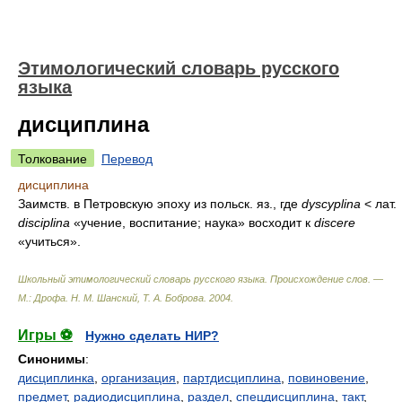
Этимологический словарь русского
языка
дисциплина
Толкование
Перевод
дисциплина
Заимств. в Петровскую эпоху из польск. яз., где
dyscyplina
< лат.
disciplina
«учение, воспитание; наука» восходит к
discere
«учиться».
Школьный этимологический словарь русского языка. Происхождение слов. —
М.: Дрофа
.
Н. М. Шанский, Т. А. Боброва
.
2004
.
Игры ⚽
Нужно сделать НИР?
Синонимы
:
дисциплинка
,
организация
,
партдисциплина
,
повиновение
,
предмет
,
радиодисциплина
,
раздел
,
спецдисциплина
,
такт
,