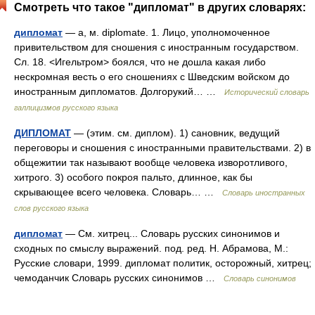
Смотреть что такое "дипломат" в других словарях:
дипломат
— а, м. diplomate. 1. Лицо, уполномоченное
привительством для сношения с иностранным государством.
Сл. 18. <Игельтром> боялся, что не дошла какая либо
нескромная весть о его сношениях с Шведским войском до
иностранным дипломатов. Долгорукий… …
Исторический словарь
галлицизмов русского языка
ДИПЛОМАТ
— (этим. см. диплом). 1) сановник, ведущий
переговоры и сношения с иностранными правительствами. 2) в
общежитии так называют вообще человека изворотливого,
хитрого. 3) особого покроя пальто, длинное, как бы
скрывающее всего человека. Словарь… …
Словарь иностранных
слов русского языка
дипломат
— См. хитрец... Словарь русских синонимов и
сходных по смыслу выражений. под. ред. Н. Абрамова, М.:
Русские словари, 1999. дипломат политик, осторожный, хитрец;
чемоданчик Словарь русских синонимов …
Словарь синонимов