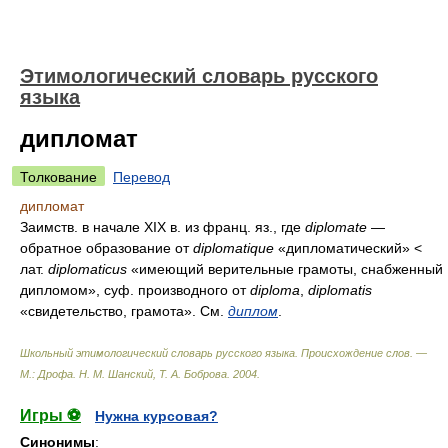
Этимологический словарь русского
языка
дипломат
Толкование
Перевод
дипломат
Заимств. в начале XIX в. из франц. яз., где
diplomate
—
обратное образование от
diplomatique
«дипломатический» <
лат.
diplomaticus
«имеющий верительные грамоты, снабженный
дипломом», суф. производного от
diploma
,
diplomatis
«свидетельство, грамота». См.
диплом
.
Школьный этимологический словарь русского языка. Происхождение слов. —
М.: Дрофа
.
Н. М. Шанский, Т. А. Боброва
.
2004
.
Игры ⚽
Нужна курсовая?
Синонимы
: