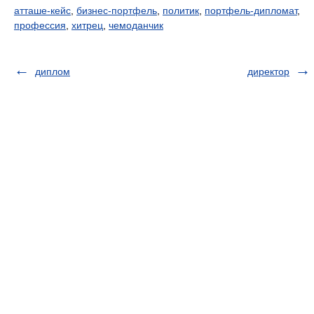
атташе-кейс
,
бизнес-портфель
,
политик
,
портфель-дипломат
,
профессия
,
хитрец
,
чемоданчик
диплом
директор