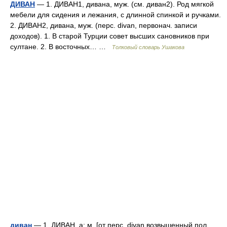
ДИВАН
— 1. ДИВАН1, дивана, муж. (см. диван2). Род мягкой
мебели для сидения и лежания, с длинной спинкой и ручками.
2. ДИВАН2, дивана, муж. (перс. divan, первонач. записи
доходов). 1. В старой Турции совет высших сановников при
султане. 2. В восточных… …
Толковый словарь Ушакова
диван
— 1. ДИВАН, а; м. [от перс. divan возвышенный пол,