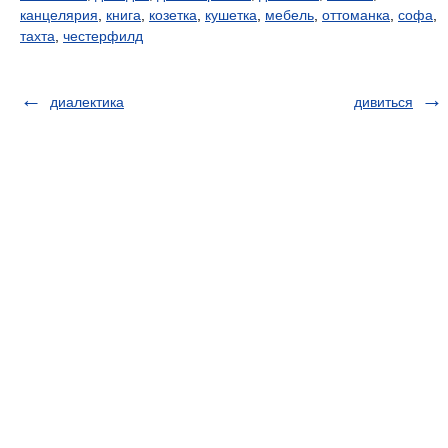
канцелярия
,
книга
,
козетка
,
кушетка
,
мебель
,
оттоманка
,
софа
,
тахта
,
честерфилд
диалектика
дивиться