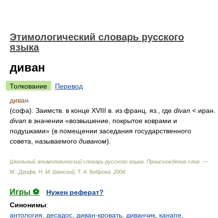
Этимологический словарь русского
языка
диван
Толкование
Перевод
диван
(софа). Заимств. в конце XVIII в. из франц. яз., где
divan
< иран.
divan
в значении «возвышение, покрытое коврами и
подушками» (в помещении заседания государственного
совета, называемого
диваном
).
Школьный этимологический словарь русского языка. Происхождение слов. —
М.: Дрофа
.
Н. М. Шанский, Т. А. Боброва
.
2004
.
Игры ⚽
Нужен реферат?
Синонимы
:
антология
,
десадос
,
диван-кровать
,
диванчик
,
канапе
,