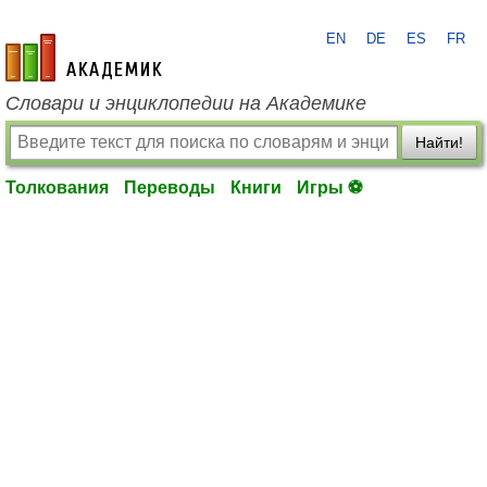
EN
DE
ES
FR
academic.ru
Словари и энциклопедии на Академике
Найти!
Толкования
Переводы
Книги
Игры ⚽