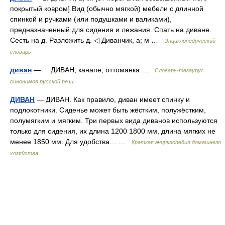
покрытый ковром] Вид (обычно мягкой) мебели с длинной
спинкой и ручками (или подушками и валиками),
предназначенный для сидения и лежания. Спать на диване.
Сесть на д. Разложить д. ◁ Диванчик, а; м …
Энциклопедический
словарь
диван
— ДИВАН, канапе, оттоманка …
Словарь-тезаурус
синонимов русской речи
ДИВАН
— ДИВАН. Как правило, диван имеет спинку и
подлокотники. Сиденье может быть жёстким, полужёстким,
полумягким и мягким. Три первых вида диванов используются
только для сидения, их длина 1200 1800 мм, длина мягких не
менее 1850 мм. Для удобства… …
Краткая энциклопедия домашнего
хозяйства