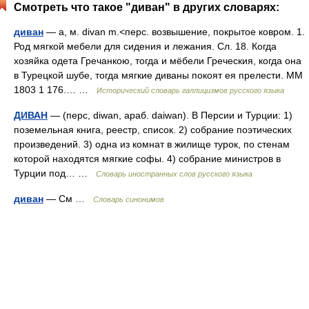
Смотреть что такое "диван" в других словарях:
диван
— а, м. divan m.<перс. возвышение, покрытое ковром. 1.
Род мягкой мебели для сидения и лежания. Сл. 18. Когда
хозяйка одета Гречанкою, тогда и мёбели Греческия, когда она
в Турецкой шубе, тогда мягкие диваны покоят ея прелести. ММ
1803 1 176.… …
Исторический словарь галлицизмов русского языка
ДИВАН
— (перс, diwan, араб. daiwan). В Персии и Турции: 1)
поземельная книга, реестр, список. 2) собрание поэтических
произведений. 3) одна из комнат в жилище турок, по стенам
которой находятся мягкие софы. 4) собрание министров в
Турции под… …
Словарь иностранных слов русского языка
диван
— См …
Словарь синонимов