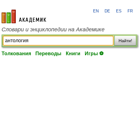
EN
DE
ES
FR
academic.ru
Словари и энциклопедии на Академике
Найти!
Толкования
Переводы
Книги
Игры ⚽