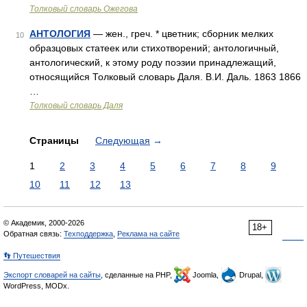
Толковый словарь Ожегова
АНТОЛОГИЯ
— жен., греч. * цветник; сборник мелких
10
образцовых статеек или стихотворений; антологичный,
антологический, к этому роду поэзии принадлежащий,
относящийся Толковый словарь Даля. В.И. Даль. 1863 1866
…
Толковый словарь Даля
Страницы
Следующая
→
1
2
3
4
5
6
7
8
9
10
11
12
13
© Академик, 2000-2026
18+
Обратная связь:
Техподдержка
,
Реклама на сайте
👣 Путешествия
Экспорт словарей на сайты
, сделанные на PHP,
Joomla,
Drupal,
WordPress, MODx.