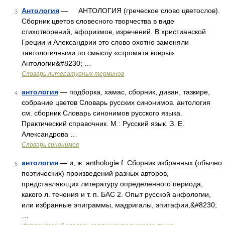
Антология
— АНТОЛОГИЯ (греческое слово цветослов).
3
Сборник цветов словесного творчества в виде
стихотворений, афоризмов, изречений. В христианской
Греции и Александрии это слово охотно заменяли
тавтологичными по смыслу «стромата ковры».
Антологии&#8230; …
Словарь литературных терминов
антология
— подборка, хамас, сборник, диван, тазкире,
4
собрание цветов Словарь русских синонимов. антология
см. сборник Словарь синонимов русского языка.
Практический справочник. М.: Русский язык. З. Е.
Александрова …
Словарь синонимов
антология
— и, ж. anthologie f. Сборник избранных (обычно
5
поэтических) произведений разных авторов,
представляющих литературу определенного периода,
какого л. течения и т. п. БАС 2. Опыт русской анфологии,
или избранные эпиграммы, мадригалы, эпитафии,&#8230;
…