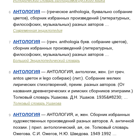
Исторический словарь галлицизмов русского языка
АНТОЛОГИЯ
— (греческое anthologia, буквально собрание
6
цветов), сборник избранных произведений (литературных,
философских, музыкальных) разных авторов …
Современная энциклопедия
АНТОЛОГИЯ
— (греч. anthologia букв. собрание цветов),
7
сборник избранных произведений (литературных,
философских, музыкальных) разных авторов …
Большой Энциклопедический словарь
АНТОЛОГИЯ
— АНТОЛОГИЯ, антологии, жен. (от греч.
8
antos цветок и lego собираю) (лит.). Собрание мелких
лирических стихотворений, преим. разных авторов. (От
названия древнегреческих и римских сборников эпиграмм.)
Толковый словарь Ушакова. Д.Н. Ушаков. 1935&#8230; …
Толковый словарь Ушакова
АНТОЛОГИЯ
— АНТОЛОГИЯ, и, жен. Сборник избранных
9
художественных произведений разных авторов. А. античной
поэзии. | прил. антологический, ая, ое. Толковый словарь
Ожегова. С.И. Ожегов, Н.Ю. Шведова. 1949 1992 …