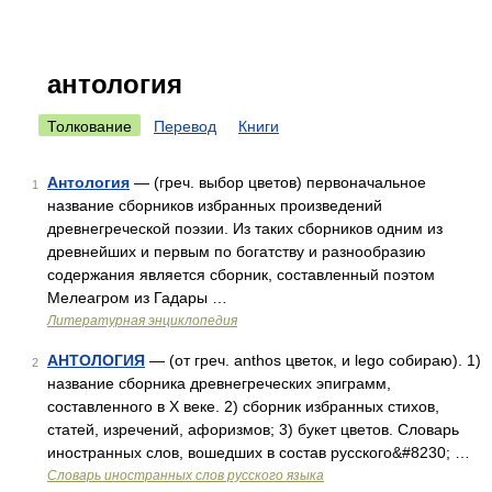
антология
Толкование
Перевод
Книги
Антология
— (греч. выбор цветов) первоначальное
1
название сборников избранных произведений
древнегреческой поэзии. Из таких сборников одним из
древнейших и первым по богатству и разнообразию
содержания является сборник, составленный поэтом
Мелеагром из Гадары …
Литературная энциклопедия
АНТОЛОГИЯ
— (от греч. anthos цветок, и lego собираю). 1)
2
название сборника древнегреческих эпиграмм,
составленного в X веке. 2) сборник избранных стихов,
статей, изречений, афоризмов; 3) букет цветов. Словарь
иностранных слов, вошедших в состав русского&#8230; …
Словарь иностранных слов русского языка