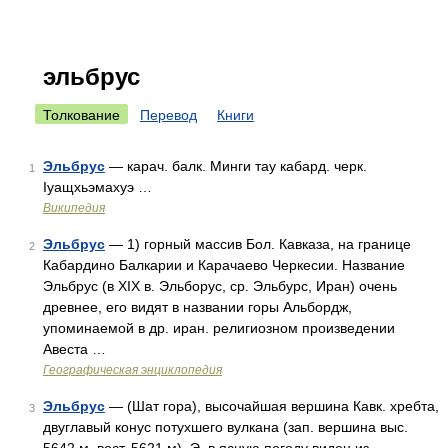
эльбрус
Толкование
Перевод
Книги
Эльбрус
— карач. балк. Минги тау кабард. черк.
1
Ӏуащхьэмахуэ …
Википедия
Эльбрус
— 1) горный массив Бол. Кавказа, на границе
2
Кабардино Балкарии и Карачаево Черкесии. Название
Эльбрус (в XIX в. Эльборус, ср. Эльбурс, Иран) очень
древнее, его видят в названии горы Альбордж,
упоминаемой в др. иран. религиозном произведении
Авеста …
Географическая энциклопедия
Эльбрус
— (Шат гора), высочайшая вершина Кавк. хребта,
3
двуглавый конус потухшего вулкана (зап. вершина выс.