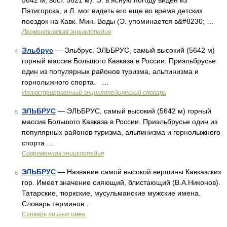
5642 м, вост. 5621 м). Э. в ясную погоду виден из
Пятигорска, и Л. мог видеть его еще во время детских
поездок на Кавк. Мин. Воды (Э. упоминается в&#8230; …
Лермонтовская энциклопедия
Эльбрус
— Эльбрус. ЭЛЬБРУС, самый высокий (5642 м)
4
горный массив Большого Кавказа в России. Приэльбрусье
один из популярных районов туризма, альпинизма и
горнолыжного спорта. …
Иллюстрированный энциклопедический словарь
ЭЛЬБРУС
— ЭЛЬБРУС, самый высокий (5642 м) горный
5
массив Большого Кавказа в России. Приэльбрусье один из
популярных районов туризма, альпинизма и горнолыжного
спорта …
Современная энциклопедия
ЭЛЬБРУС
— Название самой высокой вершины Кавказских
6
гор. Имеет значение сияющий, блистающий (В.А.Никонов).
Татарские, тюркские, мусульманские мужские имена.
Словарь терминов …
Словарь личных имен