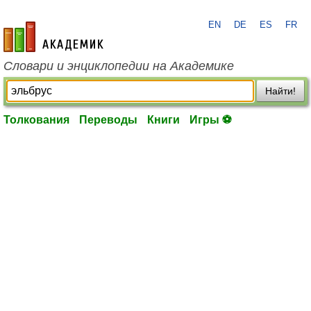
EN
DE
ES
FR
academic.ru
Словари и энциклопедии на Академике
Найти!
Толкования
Переводы
Книги
Игры ⚽