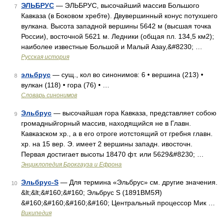
ЭЛЬБРУС
— ЭЛЬБРУС, высочайший массив Большого
7
Кавказа (в Боковом хребте). Двувершинный конус потухшего
вулкана. Высота западной вершины 5642 м (высшая точка
России), восточной 5621 м. Ледники (общая пл. 134,5 км2);
наиболее известные Большой и Малый Азау,&#8230; …
Русская история
эльбрус
— сущ., кол во синонимов: 6 • вершина (213) •
8
вулкан (118) • гора (76) • …
Словарь синонимов
Эльбрус
— высочайшая гора Кавказа, представляет собою
9
громадныйгорный массив, находящийся не в Главн.
Кавказском хр., а в его отроге иотстоящий от гребня главн.
хр. на 15 вер. Э. имеет 2 вершины западн. ивосточн.
Первая достигает высоты 18470 фт. или 5629&#8230; …
Энциклопедия Брокгауза и Ефрона
Эльбрус-S
— Для термина «Эльбрус» см. другие значения.
10
&lt;&lt;&#160;&#160; Эльбрус S (1891ВМ5Я)
&#160;&#160;&#160;&#160; Центральный процессор Мик …
Википедия