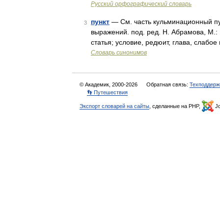
Русский орфографический словарь
пункт
— См. часть кульминационный пун
3
выражений. под. ред. Н. Абрамова, М.: 
статья; условие, редюит, глава, слабое
Словарь синонимов
© Академик, 2000-2026
Обратная связь:
Техподдерж
👣 Путешествия
Экспорт словарей на сайты
, сделанные на PHP,
Jo