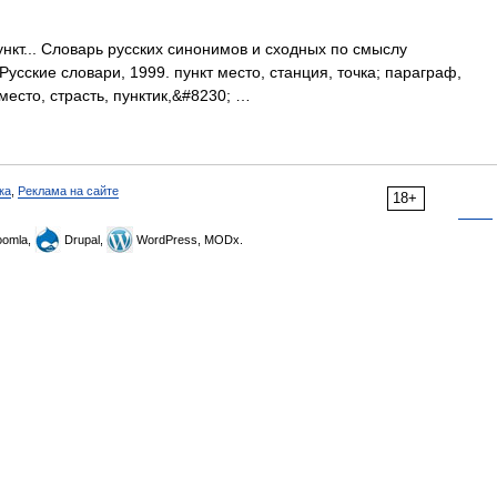
кт... Словарь русских синонимов и сходных по смыслу
Русские словари, 1999. пункт место, станция, точка; параграф,
 место, страсть, пунктик,&#8230; …
ка
,
Реклама на сайте
18+
omla,
Drupal,
WordPress, MODx.