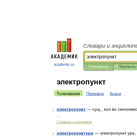
Словари и энциклоп
academic.ru
Толкования
Переводы
электропункт
Толкование
Перевод
Книги
электропункт
— сущ., кол во синонимов
1
…
Словарь синонимов
электропунктура
— электропункт ура,
2