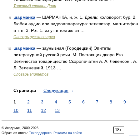
Толковый словарь Даля
шарманка
— ШАРМАНКА, и, ж. 1. Дрель; коловорот; бур. 2.
9
Любая аудио или видеоаппаратура: телевизор, магнитофон
и т. п. 3. Рот. 1. из уг. в том же зн …
Словарь русского арго
шарманка
— заунывная (Городецкий) Эпитеты
10
литературной русской речи. М: Поставщик двора Его
Величества товарищество Скоропечатни А. А. Левенсон . А.
Л. Зеленецкий. 1913 …
Словарь эпитетов
Страницы
Следующая
→
1
2
3
4
5
6
7
8
9
10
11
12
13
© Академик, 2000-2026
18+
Обратная связь:
Техподдержка
,
Реклама на сайте