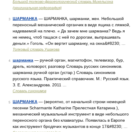
Большой толково-фразеологический словарь Михельсона
(оригинальная орфография)
ШАРМАНКА
— ШАРМАНКА, шарманки, жен. Небольшой
3
переносный механический органчик в виде ящика с лямкой,
надеваемой на плечо. « Да зачем мне шарманка? Ведь я
не немец, чтоб тащася с ней по дорогам, выпрашивать
деньги.» Гоголь. «Он вертит шарманку, на окна&#8230; …
Толковый словарь Ушакова
шарманка
— ручной орган, магнитофон, телевизор, бур,
4
дрель, коловорот, разговор Словарь русских синонимов.
шарманка ручной орган (устар.) Словарь синонимов
русского языка. Практический справочник. М.: Русский язык.
З. Е. Александрова. 2011 …
Словарь синонимов
ШАРМАНКА
— (вероятно, от начальной строки немецкой
5
песенки Scharmante Katharine Прелестная Катарина ),
механический музыкальный инструмент в виде небольшого
переносного органа без клавиатуры. Появилась в Европе
как инструмент бродячих музыкантов в конце 17&#8230; …