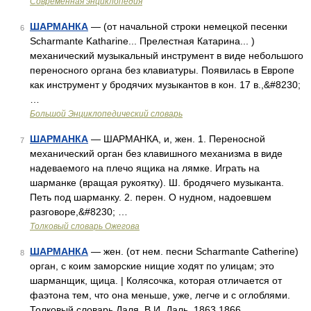
Современная энциклопедия
ШАРМАНКА
— (от начальной строки немецкой песенки
6
Scharmante Katharine... Прелестная Катарина... )
механический музыкальный инструмент в виде небольшого
переносного органа без клавиатуры. Появилась в Европе
как инструмент у бродячих музыкантов в кон. 17 в.,&#8230;
…
Большой Энциклопедический словарь
ШАРМАНКА
— ШАРМАНКА, и, жен. 1. Переносной
7
механический орган без клавишного механизма в виде
надеваемого на плечо ящика на лямке. Играть на
шарманке (вращая рукоятку). Ш. бродячего музыканта.
Петь под шарманку. 2. перен. О нудном, надоевшем
разговоре,&#8230; …
Толковый словарь Ожегова
ШАРМАНКА
— жен. (от нем. песни Scharmante Catherine)
8
орган, с коим заморские нищие ходят по улицам; это
шарманщик, щица. | Колясочка, которая отличается от
фаэтона тем, что она меньше, уже, легче и с оглоблями.
Толковый словарь Даля. В.И. Даль. 1863 1866 …