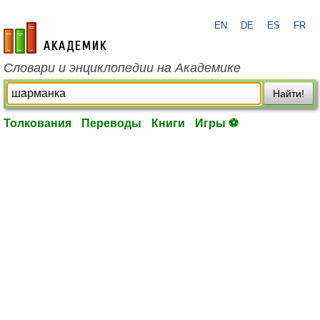
EN
DE
ES
FR
academic.ru
Словари и энциклопедии на Академике
Найти!
Толкования
Переводы
Книги
Игры ⚽