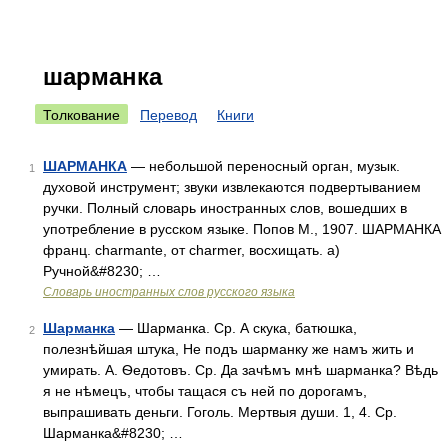
шарманка
Толкование
Перевод
Книги
ШАРМАНКА
— небольшой переносный орган, музык.
1
духовой инструмент; звуки извлекаются подвертыванием
ручки. Полный словарь иностранных слов, вошедших в
употребление в русском языке. Попов М., 1907. ШАРМАНКА
франц. charmante, от charmer, восхищать. а)
Ручной&#8230; …
Словарь иностранных слов русского языка
Шарманка
— Шарманка. Ср. А скука, батюшка,
2
полезнѣйшая штука, Не подъ шарманку же намъ жить и
умирать. А. Ѳедотовъ. Ср. Да зачѣмъ мнѣ шарманка? Вѣдь
я не нѣмецъ, чтобы тащася съ ней по дорогамъ,
выпрашивать деньги. Гоголь. Мертвыя души. 1, 4. Ср.
Шарманка&#8230; …