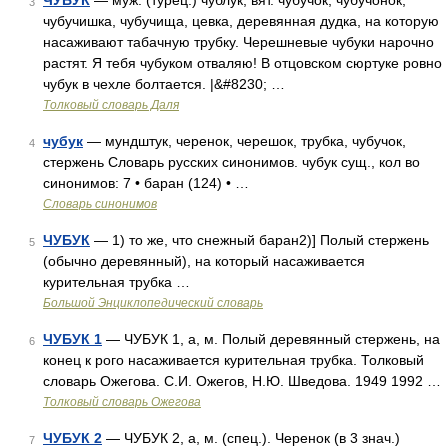
ЧУБУК
— муж. (турец.) чублук, вят. чубучок, чубучонок,
3
чубучишка, чубучища, цевка, деревянная дудка, на которую
насаживают табачную трубку. Черешневые чубуки нарочно
растят. Я тебя чубуком отваляю! В отцовском сюртуке ровно
чубук в чехле болтается. |&#8230; …
Толковый словарь Даля
чубук
— мундштук, черенок, черешок, трубка, чубучок,
4
стержень Словарь русских синонимов. чубук сущ., кол во
синонимов: 7 • баран (124) • …
Словарь синонимов
ЧУБУК
— 1) то же, что снежный баран2)] Полый стержень
5
(обычно деревянный), на который насаживается
курительная трубка …
Большой Энциклопедический словарь
ЧУБУК 1
— ЧУБУК 1, а, м. Полый деревянный стержень, на
6
конец к рого насаживается курительная трубка. Толковый
словарь Ожегова. С.И. Ожегов, Н.Ю. Шведова. 1949 1992 …
Толковый словарь Ожегова
ЧУБУК 2
— ЧУБУК 2, а, м. (спец.). Черенок (в 3 знач.)
7