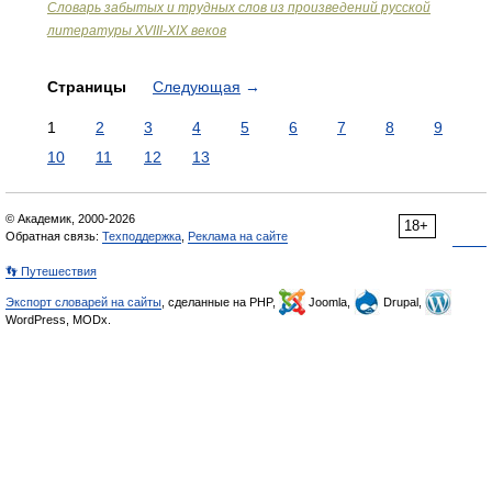
Словарь забытых и трудных слов из произведений русской
литературы ХVIII-ХIХ веков
Страницы
Следующая
→
1
2
3
4
5
6
7
8
9
10
11
12
13
© Академик, 2000-2026
18+
Обратная связь:
Техподдержка
,
Реклама на сайте
👣 Путешествия
Экспорт словарей на сайты
, сделанные на PHP,
Joomla,
Drupal,
WordPress, MODx.