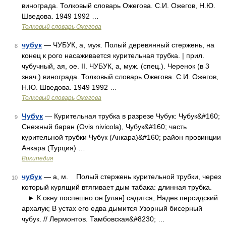
винограда. Толковый словарь Ожегова. С.И. Ожегов, Н.Ю.
Шведова. 1949 1992 …
Толковый словарь Ожегова
чубук
— ЧУБУК, а, муж. Полый деревянный стержень, на
8
конец к рого насаживается курительная трубка. | прил.
чубучный, ая, ое. II. ЧУБУК, а, муж. (спец.). Черенок (в 3
знач.) винограда. Толковый словарь Ожегова. С.И. Ожегов,
Н.Ю. Шведова. 1949 1992 …
Толковый словарь Ожегова
Чубук
— Курительная трубка в разрезе Чубук: Чубук&#160;
9
Снежный баран (Ovis nivicola), Чубук&#160; часть
курительной трубки Чубук (Анкара)&#160; район провинции
Анкара (Турция) …
Википедия
чубук
— а, м. Полый стержень курительной трубки, через
10
который курящий втягивает дым табака: длинная трубка.
► К окну поспешно он [улан] садится, Надев персидский
архалук; В устах его едва дымится Узорный бисерный
чубук. // Лермонтов. Тамбовская&#8230; …