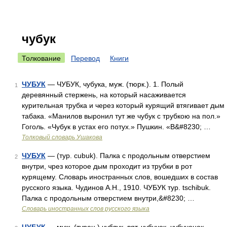
чубук
Толкование
Перевод
Книги
ЧУБУК
— ЧУБУК, чубука, муж. (тюрк.). 1. Полый
1
деревянный стержень, на который насаживается
курительная трубка и через который курящий втягивает дым
табака. «Манилов выронил тут же чубук с трубкою на пол.»
Гоголь. «Чубук в устах его потух.» Пушкин. «В&#8230; …
Толковый словарь Ушакова
ЧУБУК
— (тур. cubuk). Палка с продольным отверстием
2
внутри, чрез которое дым проходит из трубки в рот
курящему. Словарь иностранных слов, вошедших в состав
русского языка. Чудинов А.Н., 1910. ЧУБУК тур. tschibuk.
Палка с продольным отверстием внутри,&#8230; …
Словарь иностранных слов русского языка