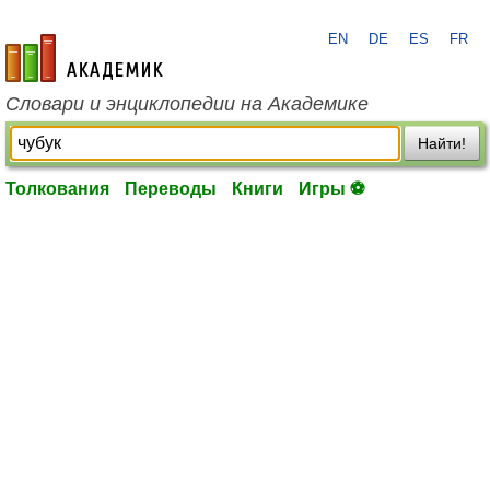
EN
DE
ES
FR
academic.ru
Словари и энциклопедии на Академике
Найти!
Толкования
Переводы
Книги
Игры ⚽