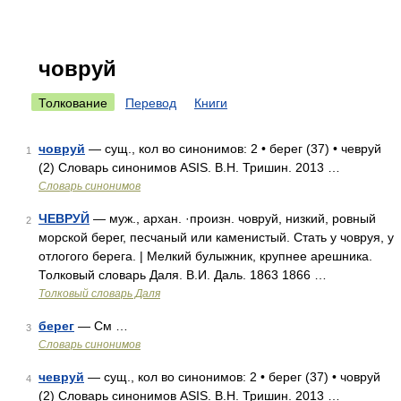
човруй
Толкование
Перевод
Книги
човруй
— сущ., кол во синонимов: 2 • берег (37) • чевруй
1
(2) Словарь синонимов ASIS. В.Н. Тришин. 2013 …
Словарь синонимов
ЧЕВРУЙ
— муж., архан. ·произн. човруй, низкий, ровный
2
морской берег, песчаный или каменистый. Стать у човруя, у
отлогого берега. | Мелкий булыжник, крупнее арешника.
Толковый словарь Даля. В.И. Даль. 1863 1866 …
Толковый словарь Даля
берег
— См …
3
Словарь синонимов
чевруй
— сущ., кол во синонимов: 2 • берег (37) • човруй
4
(2) Словарь синонимов ASIS. В.Н. Тришин. 2013 …