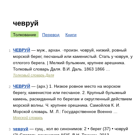
чевруй
Толкование
Перевод
Книги
ЧЕВРУЙ
— муж., архан. ·произн. човруй, низкий, ровный
1
морской берег, песчаный или каменистый. Стать у човруя, у
отлогого берега. | Мелкий булыжник, крупнее арешника.
Толковый словарь Даля. В.И. Даль. 1863 1866 …
Толковый словарь Даля
ЧЕВРУЙ
— (арх.) 1. Низкое ровное место на морском
2
берегу, каменистое или песчаное. 2. Крупный булыжный
камень, раскиданный по берегам и округленный действием
морской волны. Ч. крупнее орешника. Самойлов К. И.
Морской словарь. М. Л.: Государственное Военно …
Морской словарь
чевруй
— сущ., кол во синонимов: 2 • берег (37) • човруй
3