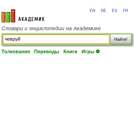
EN
DE
ES
FR
academic.ru
Словари и энциклопедии на Академике
Найти!
Толкования
Переводы
Книги
Игры ⚽