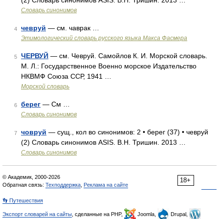
(2) Словарь синонимов ASIS. В.Н. Тришин. 2013 …
Словарь синонимов
чевруй
— см. чаврак …
4
Этимологический словарь русского языка Макса Фасмера
ЧЕРВУЙ
— см. Чевруй. Самойлов К. И. Морской словарь.
5
М. Л.: Государственное Военно морское Издательство
НКВМФ Союза ССР, 1941 …
Морской словарь
берег
— См …
6
Словарь синонимов
човруй
— сущ., кол во синонимов: 2 • берег (37) • чевруй
7
(2) Словарь синонимов ASIS. В.Н. Тришин. 2013 …
Словарь синонимов
© Академик, 2000-2026
18+
Обратная связь:
Техподдержка
,
Реклама на сайте
👣 Путешествия
Экспорт словарей на сайты
, сделанные на PHP,
Joomla,
Drupal,