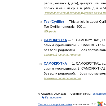
penis , казанск. (Даль), цыгарка , кашинс
польск. и чеш. из ср. в. н. pfîfe, д. в. н
Этимологический словарь русского языка М
Tse (Cyrillic)
— This article is about Cyrill
8
Tse Cyrillic numerals: 900 …
Wikipedia
САМОКРУТКА
— 1. САМОКРУТКА1, самок
9
самим курильщиком. 2. САМОКРУТКА2, с
без воли родителей. || Брак против в
Толковый словарь Ушакова
САМОКРУТКА
— 1. САМОКРУТКА1, самок
10
самим курильщиком. 2. САМОКРУТКА2, с
без воли родителей. || Брак против в
Толковый словарь Ушакова
© Академик, 2000-2026
Обратная связь:
Техподдерж
👣 Путешествия
Экспорт словарей на сайты
, сделанные на PHP,
Jo