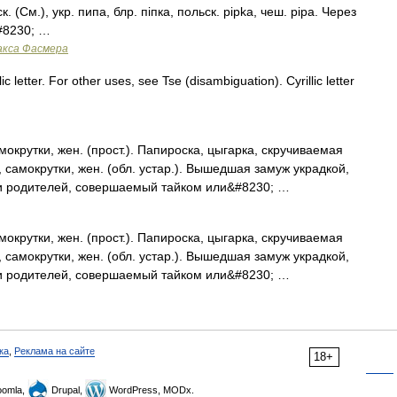
к. (См.), укр. пипа, блр. пiпка, польск. рiрkа, чеш. рiра. Через
.&#8230; …
акса Фасмера
ic letter. For other uses, see Tse (disambiguation). Cyrillic letter
рутки, жен. (прост.). Папироска, цыгарка, скручиваемая
амокрутки, жен. (обл. устар.). Вышедшая замуж украдкой,
оли родителей, совершаемый тайком или&#8230; …
рутки, жен. (прост.). Папироска, цыгарка, скручиваемая
амокрутки, жен. (обл. устар.). Вышедшая замуж украдкой,
оли родителей, совершаемый тайком или&#8230; …
ка
,
Реклама на сайте
18+
omla,
Drupal,
WordPress, MODx.