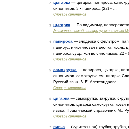
цыгарка
— цигарка, папироса, самокру
2
синонимов: 3 • папироса (22) • …
Словарь синонимов
цыгарка
— По видимому, непосредствен
3
Этимологический словарь русского языка М
папироса
— злодейка с фильтром, папи
4
папирус, никотиновая палочка, косяк, 
папироса сущ., кол во синонимов: 22 •
Словарь синонимов
самокрутка
— папироса, цыгарка, цигар
5
синонимов. самокрутка см. цигарка Сло
Русский язык. З. Е. Александрова …
Словарь синонимов
цигарка
— самокрутка, закрутка, скрут
6
синонимов. цигарка самокрутка, козья н
языка. Практический справочник. М.: Р
Словарь синонимов
пипка
— (курительная) трубка; трубка, 
7