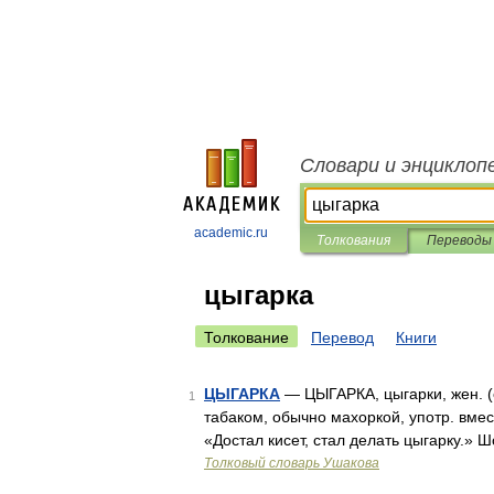
Словари и энциклоп
academic.ru
Толкования
Переводы
цыгарка
Толкование
Перевод
Книги
ЦЫГАРКА
— ЦЫГАРКА, цыгарки, жен. (от
1
табаком, обычно махоркой, употр. вмес
«Достал кисет, стал делать цыгарку.»
Толковый словарь Ушакова