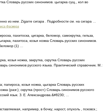
тка Словарь русских синонимов. цыгарка сущ., кол во
но из нем. Zigarre сигара . Подробности см. на сигара …
акса Фасмера
роска, пахитоска, цигарка, беломор, самокрутка, гильза,
цыгарка, пахитоса, козья ножка Словарь русских синонимов.
 беломор (1) …
ка, козья ножка, закрутка, скрутка Словарь русских
варь синонимов русского языка. Практический справочник. М.:
ка; папироса, козья ножка, цыгарка Словарь русских
ожка (разг.); скрутка (прост.) Словарь синонимов русского
усский язык. З. Е. Александрова.&#8230; …
вставляемая, например, в бочку; нарост, опухоль , псковск.;