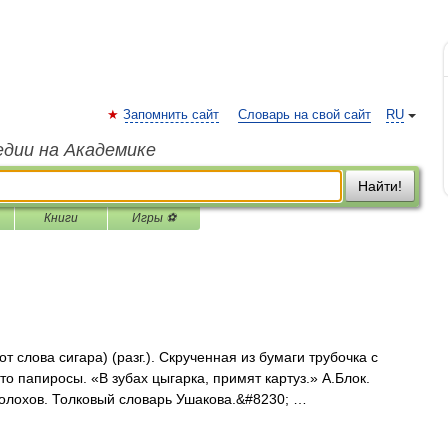
Запомнить сайт
Словарь на свой сайт
RU
едии на Академике
Найти!
Книги
Игры ⚽
 слова сигара) (разг.). Скрученная из бумаги трубочка с
то папиросы. «В зубах цыгарка, примят картуз.» А.Блок.
 Шолохов. Толковый словарь Ушакова.&#8230; …