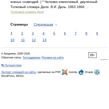
южных созвездий. | * Человек изменчивый, двуличный.
Толковый словарь Даля. В.И. Даль. 1863 1866 …
Толковый словарь Даля
Страницы
Следующая
→
1
2
3
4
5
6
7
8
9
10
11
12
13
© Академик, 2000-2026
18+
Обратная связь:
Техподдержка
,
Реклама на сайте
👣 Путешествия
Экспорт словарей на сайты
, сделанные на PHP,
Joomla,
Drupal,
WordPress, MODx.