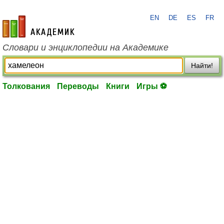
EN
DE
ES
FR
academic.ru
Словари и энциклопедии на Академике
Найти!
Толкования
Переводы
Книги
Игры ⚽