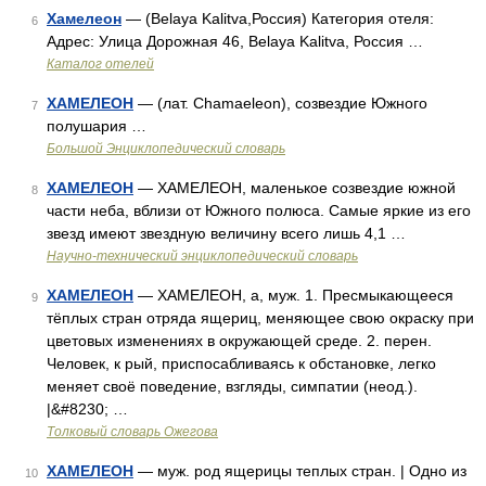
Хамелеон
— (Belaya Kalitva,Россия) Категория отеля:
6
Адрес: Улица Дорожная 46, Belaya Kalitva, Россия …
Каталог отелей
ХАМЕЛЕОН
— (лат. Chamaeleon), созвездие Южного
7
полушария …
Большой Энциклопедический словарь
ХАМЕЛЕОН
— ХАМЕЛЕОН, маленькое созвездие южной
8
части неба, вблизи от Южного полюса. Самые яркие из его
звезд имеют звездную величину всего лишь 4,1 …
Научно-технический энциклопедический словарь
ХАМЕЛЕОН
— ХАМЕЛЕОН, а, муж. 1. Пресмыкающееся
9
тёплых стран отряда ящериц, меняющее свою окраску при
цветовых изменениях в окружающей среде. 2. перен.
Человек, к рый, приспосабливаясь к обстановке, легко
меняет своё поведение, взгляды, симпатии (неод.).
|&#8230; …
Толковый словарь Ожегова
ХАМЕЛЕОН
— муж. род ящерицы теплых стран. | Одно из
10