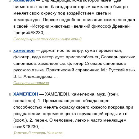
Хамелеон
— Вид ящерицы, кожа которой имеет два
3
пигментных слоя, благодаря которым хамелеон быстро
меняет свою окраску под воздействием света и
температуры. Первое подробное описание хамелеона дал
в своей «Истории животных» великий философ Древней
Греции&#8230; …
Словарь крылатых слов и выражений
хамелеон
— держит нос по ветру, сума переметная,
4
флюгер, куда ветер дует, приспособленец Словарь русских
синонимов. хамелеон см. флюгер Словарь синонимов
русского языка. Практический справочник. М.: Русский язык.
З. Е. Александрова …
Словарь синонимов
ХАМЕЛЕОН
— ХАМЕЛЕОН, хамелеона, муж. (греч.
5
hamaileon). 1. Пресмыкающееся, обладающее
способностью менять окраску своего кожного покрова при
раздражении, перемене цвета окружающей среды и т.п.
(зоол.). 2. перен. О человеке, легко и часто меняющем
свои&#8230; …
Толковый словарь Ушакова