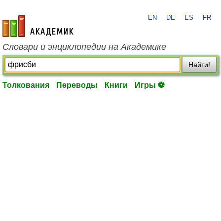
EN
DE
ES
FR
academic.ru
Словари и энциклопедии на Академике
Найти!
Толкования
Переводы
Книги
Игры ⚽