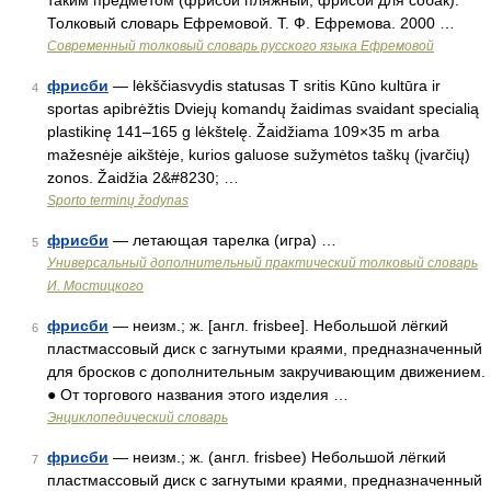
таким предметом (фрисби пляжный, фрисби для собак).
Толковый словарь Ефремовой. Т. Ф. Ефремова. 2000 …
Современный толковый словарь русского языка Ефремовой
фрисби
— lėkščiasvydis statusas T sritis Kūno kultūra ir
4
sportas apibrėžtis Dviejų komandų žaidimas svaidant specialią
plastikinę 141–165 g lėkštelę. Žaidžiama 109×35 m arba
mažesnėje aikštėje, kurios galuose sužymėtos taškų (įvarčių)
zonos. Žaidžia 2&#8230; …
Sporto terminų žodynas
фрисби
— летающая тарелка (игра) …
5
Универсальный дополнительный практический толковый словарь
И. Мостицкого
фрисби
— неизм.; ж. [англ. frisbee]. Небольшой лёгкий
6
пластмассовый диск с загнутыми краями, предназначенный
для бросков с дополнительным закручивающим движением.
● От торгового названия этого изделия …
Энциклопедический словарь
фрисби
— неизм.; ж. (англ. frisbee) Небольшой лёгкий
7
пластмассовый диск с загнутыми краями, предназначенный