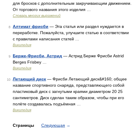
для бросков с дополнительным закручивающим движением.
От торгового названия этого изделия …
Словарь многих выражений
Алтимат фрисби
— Эта статья или раздел нуждается в
8
переработке. Пожалуйста, улучшите статью в соответствии
с правилами написания статей …
Википедия
Берже-Фрисби, Астрид
— Астрид Берже Фрисби Astrid
9
Berges Frisbey …
Википедия
Летающий диск
— Фрисби Летающий диск&#160; общее
10
название спортивного снаряда, представляющего собой
пластиковый диск с загнутыми краями диаметром 20 25
сантиметров. Диск сделан таким образом, чтобы при его
полёте создавалась подъёмная …
Википедия
Страницы
Следующая
→