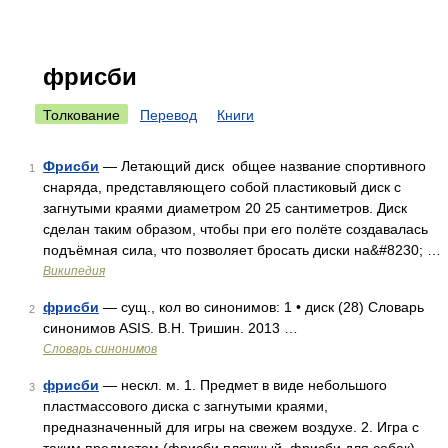
фрисби
Толкование
Перевод
Книги
Фрисби
— Летающий диск общее название спортивного
1
снаряда, представляющего собой пластиковый диск с
загнутыми краями диаметром 20 25 сантиметров. Диск
сделан таким образом, чтобы при его полёте создавалась
подъёмная сила, что позволяет бросать диски на&#8230; …
Википедия
фрисби
— сущ., кол во синонимов: 1 • диск (28) Словарь
2
синонимов ASIS. В.Н. Тришин. 2013 …
Словарь синонимов
фрисби
— нескл. м. 1. Предмет в виде небольшого
3
пластмассового диска с загнутыми краями,
предназначенный для игры на свежем воздухе. 2. Игра с