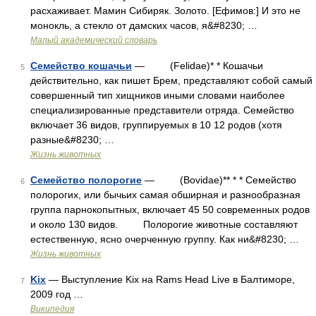
расхаживает. Мамин Сибиряк. Золото. [Ефимов:] И это не
монокль, а стекло от дамских часов, я&#8230; …
Малый академический словарь
Семейство кошачьи
— (Felidae)* * Кошачьи
5
действительно, как пишет Брем, представляют собой самый
совершенный тип хищников иными словами наиболее
специализированные представители отряда. Семейство
включает 36 видов, группируемых в 10 12 родов (хотя
разные&#8230; …
Жизнь животных
Семейство полорогие
— (Bovidae)** * * Семейство
6
полорогих, или бычьих самая обширная и разнообразная
группа парнокопытных, включает 45 50 современных родов
и около 130 видов. Полорогие животные составляют
естественную, ясно очерченную группу. Как ни&#8230; …
Жизнь животных
Kix
— Выступление Kix на Rams Head Live в Балтиморе,
7
2009 год …
Википедия