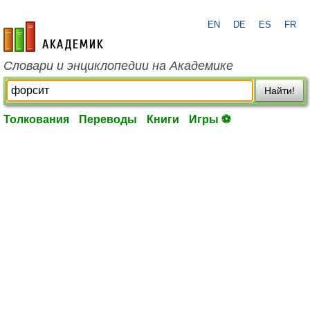
EN
DE
ES
FR
academic.ru
Словари и энциклопедии на Академике
Найти!
Толкования
Переводы
Книги
Игры ⚽