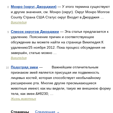
Монро (округ, Джорджия)
— У этого термина существуют
8
и другие значения, см. Монро (округ). Округ Монро Monroe
County Страна США Статус округ Входит в Джорджия …
Википедия
Список округов Джорджии
— Эта статья предлагается к
9
удалению. Пояснение причин и соответствующее
обсуждение вы можете найти на странице Википедия:К
удалению/25 ноября 2012. Пока процесс обсуждения не
завершён, статью можно …
Википедия
Подотряд змеи
— Важнейшим отличительным
10
признаком змей является присущая им подвижность
лицевых костей, которая способствует необычайному
расширению рта. Многие другие пресмыкающиеся
животные имеют, как мы видели, такую же внешнюю форму
тела, как змеи.&#8230; …
Жизнь животных
Страницы
Следующая
→