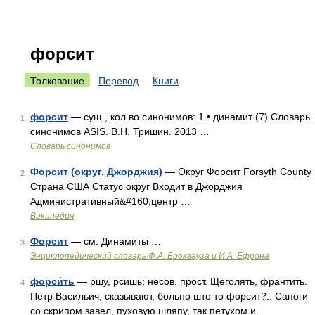
форсит
Толкование
Перевод
Книги
форсит
— сущ., кол во синонимов: 1 • динамит (7) Словарь
1
синонимов ASIS. В.Н. Тришин. 2013 …
Словарь синонимов
Форсит (округ, Джорджия)
— Округ Форсит Forsyth County
2
Страна США Статус округ Входит в Джорджия
Административный&#160;центр …
Википедия
Форсит
— см. Динамиты …
3
Энциклопедический словарь Ф.А. Брокгауза и И.А. Ефрона
форси́ть
— ршу, рсишь; несов. прост. Щеголять, франтить.
4
Петр Васильич, сказывают, больно што то форсит?.. Сапоги
со скрипом завел, пуховую шляпу, так петухом и