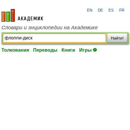
EN
DE
ES
FR
academic.ru
Словари и энциклопедии на Академике
Найти!
Толкования
Переводы
Книги
Игры ⚽