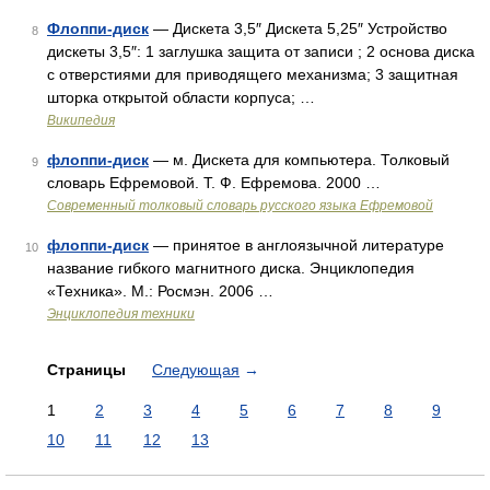
Флоппи-диск
— Дискета 3,5″ Дискета 5,25″ Устройство
8
дискеты 3,5″: 1 заглушка защита от записи ; 2 основа диска
с отверстиями для приводящего механизма; 3 защитная
шторка открытой области корпуса; …
Википедия
флоппи-диск
— м. Дискета для компьютера. Толковый
9
словарь Ефремовой. Т. Ф. Ефремова. 2000 …
Современный толковый словарь русского языка Ефремовой
флоппи-диск
— принятое в англоязычной литературе
10
название гибкого магнитного диска. Энциклопедия
«Техника». М.: Росмэн. 2006 …
Энциклопедия техники
Страницы
Следующая
→
1
2
3
4
5
6
7
8
9
10
11
12
13