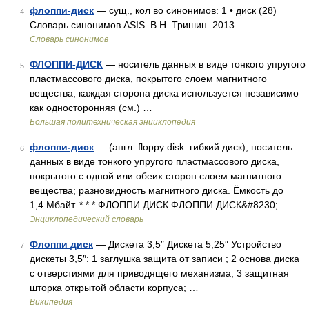
флоппи-диск
— сущ., кол во синонимов: 1 • диск (28)
4
Словарь синонимов ASIS. В.Н. Тришин. 2013 …
Словарь синонимов
ФЛОППИ-ДИСК
— носитель данных в виде тонкого упругого
5
пластмассового диска, покрытого слоем магнитного
вещества; каждая сторона диска используется независимо
как односторонняя (см.) …
Большая политехническая энциклопедия
флоппи-диск
— (англ. floppy disk гибкий диск), носитель
6
данных в виде тонкого упругого пластмассового диска,
покрытого с одной или обеих сторон слоем магнитного
вещества; разновидность магнитного диска. Ёмкость до
1,4 Мбайт. * * * ФЛОППИ ДИСК ФЛОППИ ДИСК&#8230; …
Энциклопедический словарь
Флоппи диск
— Дискета 3,5″ Дискета 5,25″ Устройство
7
дискеты 3,5″: 1 заглушка защита от записи ; 2 основа диска
с отверстиями для приводящего механизма; 3 защитная
шторка открытой области корпуса; …
Википедия