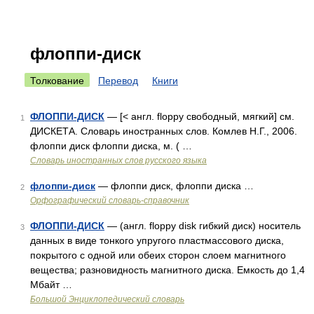
флоппи-диск
Толкование
Перевод
Книги
ФЛОППИ-ДИСК
— [< англ. floppy свободный, мягкий] см.
1
ДИСКЕТА. Словарь иностранных слов. Комлев Н.Г., 2006.
флоппи диск флоппи диска, м. ( …
Словарь иностранных слов русского языка
флоппи-диск
— флоппи диск, флоппи диска …
2
Орфографический словарь-справочник
ФЛОППИ-ДИСК
— (англ. floppy disk гибкий диск) носитель
3
данных в виде тонкого упругого пластмассового диска,
покрытого с одной или обеих сторон слоем магнитного
вещества; разновидность магнитного диска. Емкость до 1,4
Мбайт …
Большой Энциклопедический словарь