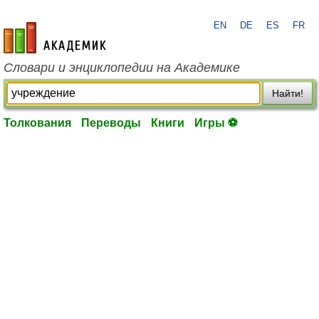
EN
DE
ES
FR
academic.ru
Словари и энциклопедии на Академике
Найти!
Толкования
Переводы
Книги
Игры ⚽