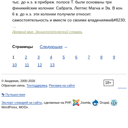
тыс. до н.э. в прибреж. полосе Т. были основаны три
финикийские колонии: Сабрата, Лептис Магна и Эа. В кон.
6 в. до н.э. эти колонии получили относит.
самостоятельность и вместе со своими владениями&#8230;
…
Древний мир. Энциклопедический словарь
Страницы
Следующая
→
1
2
3
4
5
6
7
8
9
10
11
12
13
© Академик, 2000-2026
18+
Обратная связь:
Техподдержка
,
Реклама на сайте
👣 Путешествия
Экспорт словарей на сайты
, сделанные на PHP,
Joomla,
Drupal,
WordPress, MODx.