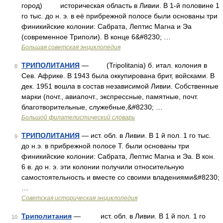
город) историческая область в Ливии. В 1‑й половине 1
го тыс. до н. э. в её прибрежной полосе были основаны три
финикийские колонии: Сабрата, Лептис Магна и Эа
(современное Триполи). В конце 6&#8230; …
Большая советская энциклопедия
ТРИПОЛИТАНИЯ
— (Tripolitania) б. итал. колония в
8
Сев. Африке. В 1943 была оккупирована брит, войсками. В
дек. 1951 вошла в состав независимой Ливии. Собственные
марки (почт., авиапочт., экспрессные, памятные, почт.
благотворительные, служебные,&#8230; …
Большой филателистический словарь
ТРИПОЛИТАНИЯ
— ист. обл. в Ливии. В 1 й пол. 1 го тыс.
9
до н.э. в прибрежной полосе Т. были основаны три
финикийские колонии: Сабрата, Лептис Магна и Эа. В кон.
6 в. до н. э. эти колонии получили относительную
самостоятельность и вместе со своими владениями&#8230;
…
Советская историческая энциклопедия
Триполитания
— ист. обл. в Ливии. В 1 й пол. 1 го
10