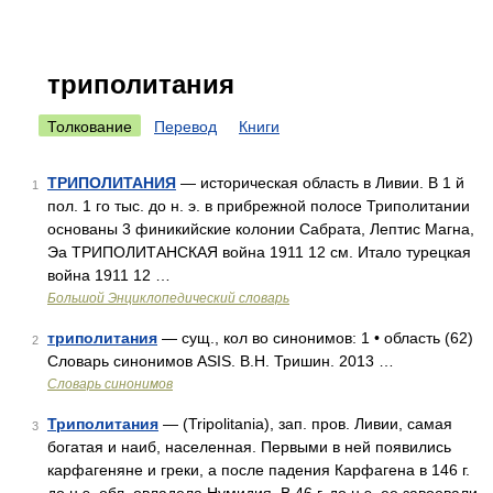
триполитания
Толкование
Перевод
Книги
ТРИПОЛИТАНИЯ
— историческая область в Ливии. В 1 й
1
пол. 1 го тыс. до н. э. в прибрежной полосе Триполитании
основаны 3 финикийские колонии Сабрата, Лептис Магна,
Эа ТРИПОЛИТАНСКАЯ война 1911 12 см. Итало турецкая
война 1911 12 …
Большой Энциклопедический словарь
триполитания
— сущ., кол во синонимов: 1 • область (62)
2
Словарь синонимов ASIS. В.Н. Тришин. 2013 …
Словарь синонимов
Триполитания
— (Tripolitania), зап. пров. Ливии, самая
3
богатая и наиб, населенная. Первыми в ней появились
карфагеняне и греки, а после падения Карфагена в 146 г.