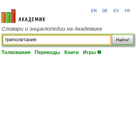
EN
DE
ES
FR
academic.ru
Словари и энциклопедии на Академике
Найти!
Толкования
Переводы
Книги
Игры ⚽