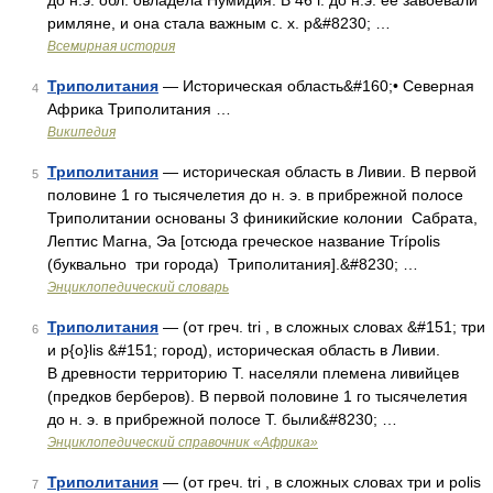
до н.э. обл. овладела Нумидия. В 46 г. до н.э. ее завоевали
римляне, и она стала важным с. х. р&#8230; …
Всемирная история
Триполитания
— Историческая область&#160;• Северная
4
Африка Триполитания …
Википедия
Триполитания
— историческая область в Ливии. В первой
5
половине 1 го тысячелетия до н. э. в прибрежной полосе
Триполитании основаны 3 финикийские колонии Сабрата,
Лептис Магна, Эа [отсюда греческое название Trípolis
(буквально три города) Триполитания].&#8230; …
Энциклопедический словарь
Триполитания
— (от греч. tri , в сложных словах &#151; три
6
и p{o}lis &#151; город), историческая область в Ливии.
В древности территорию Т. населяли племена ливийцев
(предков берберов). В первой половине 1 го тысячелетия
до н. э. в прибрежной полосе Т. были&#8230; …
Энциклопедический справочник «Африка»
Триполитания
— (от греч. tri , в сложных словах три и pоlis
7