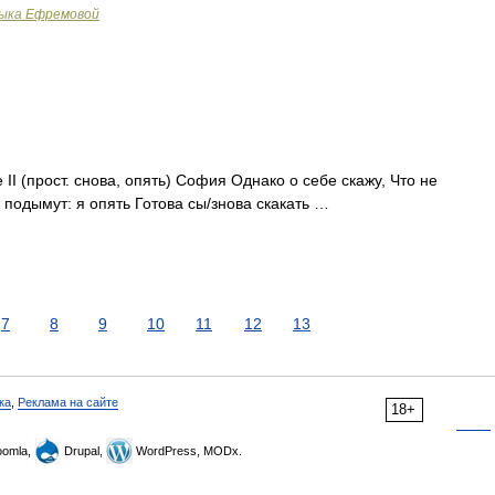
зыка Ефремовой
I (прост. снова, опять) София Однако о себе скажу, Что не
, подымут: я опять Готова сы/знова скакать …
7
8
9
10
11
12
13
ка
,
Реклама на сайте
18+
omla,
Drupal,
WordPress, MODx.