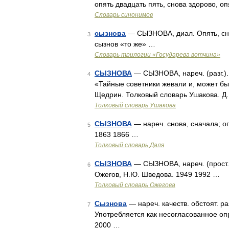
опять двадцать пять, снова здорово, оп
Словарь синонимов
сызнова
— СЫЗНОВА, диал. Опять, снов
3
сызнов «то же» …
Словарь трилогии «Государева вотчина»
СЫЗНОВА
— СЫЗНОВА, нареч. (разг.). 
4
«Тайные советники жевали и, может быт
Щедрин. Толковый словарь Ушакова. Д.
Толковый словарь Ушакова
СЫЗНОВА
— нареч. снова, сначала; оп
5
1863 1866 …
Толковый словарь Даля
СЫЗНОВА
— СЫЗНОВА, нареч. (прост.).
6
Ожегов, Н.Ю. Шведова. 1949 1992 …
Толковый словарь Ожегова
Сызнова
— нареч. качеств. обстоят. раз
7
Употребляется как несогласованное о
2000 …