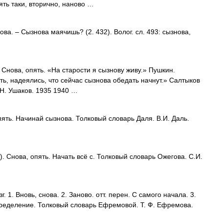
ять таки, вторично, наново …
а. – Сызнова маячишь? (2. 432). Волог. сл. 493: сызнова,
Снова, опять. «На старости я сызнову живу.» Пушкин.
ь, надеялись, что сейчас сызнова обедать начнут.» Салтыков
Н. Ушаков. 1935 1940 …
ять. Начинай сызнова. Толковый словарь Даля. В.И. Даль.
 Снова, опять. Начать всё с. Толковый словарь Ожегова. С.И.
г. 1. Вновь, снова. 2. Заново. отт. перен. С самого начала. 3.
пределение. Толковый словарь Ефремовой. Т. Ф. Ефремова.