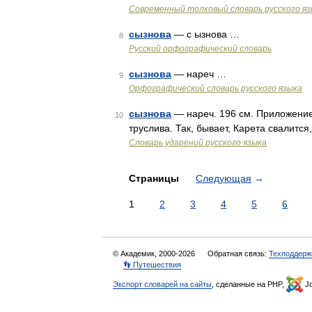
Современный толковый словарь русского я
сызнова
— с ызнова …
8
Русский орфографический словарь
сызнова
— нареч …
9
Орфографический словарь русского языка
сызнова
— нареч. 196 см. Приложение I
10
труслива. Так, бывает, Карета свалится
Словарь ударений русского языка
Страницы
Следующая
→
1
2
3
4
5
6
© Академик, 2000-2026
Обратная связь:
Техподдерж
👣 Путешествия
Экспорт словарей на сайты
, сделанные на PHP,
Jo