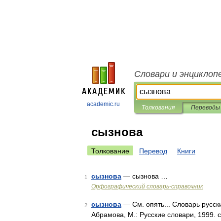
Словари и энциклоп
academic.ru
Толкования
Переводы
сызнова
Толкование
Перевод
Книги
сызнова
— сызнова …
1
Орфографический словарь-справочник
сызнова
— См. опять... Словарь русск
2
Абрамова, М.: Русские словари, 1999. с