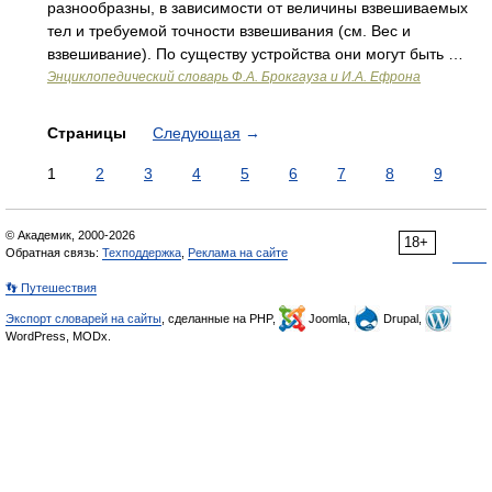
разнообразны, в зависимости от величины взвешиваемых
тел и требуемой точности взвешивания (см. Вес и
взвешивание). По существу устройства они могут быть …
Энциклопедический словарь Ф.А. Брокгауза и И.А. Ефрона
Страницы
Следующая
→
1
2
3
4
5
6
7
8
9
© Академик, 2000-2026
18+
Обратная связь:
Техподдержка
,
Реклама на сайте
👣 Путешествия
Экспорт словарей на сайты
, сделанные на PHP,
Joomla,
Drupal,
WordPress, MODx.