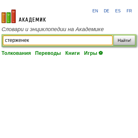
EN
DE
ES
FR
academic.ru
Словари и энциклопедии на Академике
Найти!
Толкования
Переводы
Книги
Игры ⚽