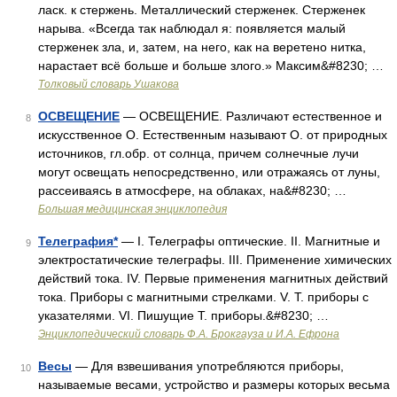
ласк. к стержень. Металлический стерженек. Стерженек
нарыва. «Всегда так наблюдал я: появляется малый
стерженек зла, и, затем, на него, как на веретено нитка,
нарастает всё больше и больше злого.» Максим&#8230; …
Толковый словарь Ушакова
ОСВЕЩЕНИЕ
— ОСВЕЩЕНИЕ. Различают естественное и
8
искусственное О. Естественным называют О. от природных
источников, гл.обр. от солнца, причем солнечные лучи
могут освещать непосредственно, или отражаясь от луны,
рассеиваясь в атмосфере, на облаках, на&#8230; …
Большая медицинская энциклопедия
Телеграфия*
— I. Телеграфы оптические. II. Магнитные и
9
электростатические телеграфы. III. Применение химических
действий тока. IV. Первые применения магнитных действий
тока. Приборы с магнитными стрелками. V. Т. приборы с
указателями. VI. Пишущие Т. приборы.&#8230; …
Энциклопедический словарь Ф.А. Брокгауза и И.А. Ефрона
Весы
— Для взвешивания употребляются приборы,
10
называемые весами, устройство и размеры которых весьма