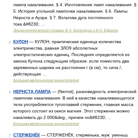
лампа накаливания. § 4. Изготовление ламп накаливания. §
5. История угольной лампочки накаливания. § 6. Лампы
Нернста и Ауэра. § 7. Вольтова дуга постоянного
тока.&#8230; …
Энциклопедический словарь Ф.А. Брокгауза и И.А. Ефрона
КУЛОН
— КУЛОН, практическая единица количества
5
электричества, равная ЗЛО9 абсолютных
электростатических единиц. Последняя определяется из
закона Кулона следующим образом: если поместить два
заряженных шарика на расстоянии г (в см), то сила /,
действующая …
Большая медицинская энциклопедия
НЕРНСТА ЛАМПА
— (Nernst), разновидность электрической
6
лампочки накаливания. В ней в качестве накаливающегося
тела употребляется тугоплавкий стерженек, главная масса
которого состоит из окиси магния. Этот стерженек можно
накаливать до 2 000&deg;, причем он&#8230; …
Большая медицинская энциклопедия
СТЕРЖЕНЁК
— СТЕРЖЕНЁК, стерженька, муж. уменьш.
7