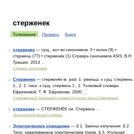
стерженек
Толкование
Перевод
Книги
стерженек
— сущ., кол во синонимов: 3 • колок (9) •
1
стержень (77) • стерженёк (1) Словарь синонимов ASIS. В.Н.
Тришин. 2013 …
Словарь синонимов
Стерженек
— стерженёк м. разг. 1. уменьш. к сущ. стержень
2
1., 2. 2. ласк. к сущ. стержень 1., 2. Толковый словарь
Ефремовой. Т. Ф. Ефремова. 2000 …
Современный толковый словарь русского языка Ефремовой
стерженек
— СТЕРЖЕНЁК см. Стержень …
3
Энциклопедический словарь
Электрическое освещение
— § 1. Законы излучения. § 2.
4
Тело, накаливаемое электрическим током. § 3. Угольная