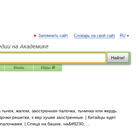
Запомнить сайт
Словарь на свой сайт
RU
едии на Академике
Найти!
Книги
Игры ⚽
а тычок, жалом; заостренная палочка, тычинка или жердь.
очки решетки, к вер хушке заостренные. | Китайцы едят
палочками. | Спица на башне, на&#8230; …