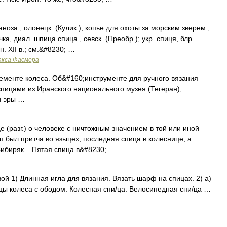
ноза , олонецк. (Кулик.), копье для охоты за морским зверем ,
ка, диал. шпица спица , севск. (Преобр.); укр. спиця, блр.
н. ХII в.; см.&#8230; …
акса Фасмера
ементе колеса. Об&#160;инструменте для ручного вязания
спицами из Иранского национального музея (Тегеран),
й эры …
(разг.) о человеке с ничтожным значением в той или иной
был притча во языцех, последняя спица в колеснице, а
Сибиряк. Пятая спица в&#8230; …
вой 1) Длинная игла для вязания. Вязать шарф на спицах. 2) а)
ы колеса с ободом. Колесная спи/ца. Велосипедная спи/ца …