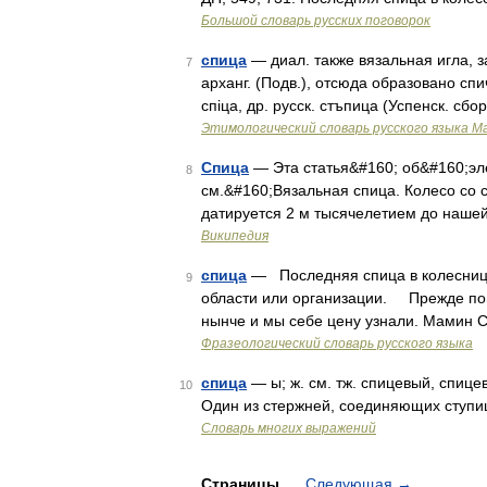
Большой словарь русских поговорок
спица
— диал. также вязальная игла, за
7
арханг. (Подв.), отсюда образовано спич
спiца, др. русск. стъпица (Успенск. сбор
Этимологический словарь русского языка М
Спица
— Эта статья&#160; об&#160;эл
8
см.&#160;Вязальная спица. Колесо со 
датируется 2 м тысячелетием до наше
Википедия
спица
— Последняя спица в колеснице 
9
области или организации. Прежде поп 
нынче и мы себе цену узнали. Мамин 
Фразеологический словарь русского языка
спица
— ы; ж. см. тж. спицевый, спице
10
Один из стержней, соединяющих ступиц
Словарь многих выражений
Страницы
Следующая
→