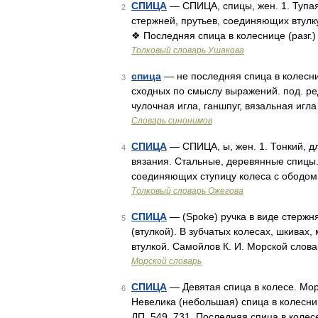
СПИЦА
— СПИЦА, спицы, жен. 1. Тупая
2
стержней, прутьев, соединяющих втулк
❖ Последняя спица в колеснице (разг.
Толковый словарь Ушакова
спица
— не последняя спица в колесни
3
сходных по смыслу выражений. под. ред
чулочная игла, ганшпуг, вязальная игл
Словарь синонимов
СПИЦА
— СПИЦА, ы, жен. 1. Тонкий, дл
4
вязания. Стальные, деревянные спицы.
соединяющих ступицу колеса с ободом
Толковый словарь Ожегова
СПИЦА
— (Spoke) ручка в виде стержн
5
(втулкой). В зубчатых колесах, шкивах
втулкой. Самойлов К. И. Морской слова
Морской словарь
СПИЦА
— Девятая спица в колесе. Морд
6
Невелика (небольшая) спица в колесниц
ДП, 549, 731. Последняя спица в колес