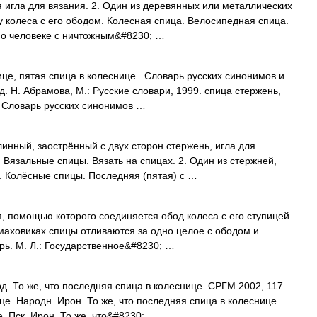
 игла для вязания. 2. Один из деревянных или металлических
у колеса с его ободом. Колесная спица. Велосипедная спица.
) о человеке с ничтожным&#8230; …
це, пятая спица в колеснице.. Словарь русских синонимов и
. Н. Абрамова, М.: Русские словари, 1999. спица стержень,
а Словарь русских синонимов …
инный, заострённый с двух сторон стержень, игла для
 Вязальные спицы. Вязать на спицах. 2. Один из стержней,
. Колёсные спицы. Последняя (пятая) с …
я, помощью которого соединяется обод колеса с его ступицей
, маховиках спицы отливаются за одно целое с ободом и
рь. М. Л.: Государственное&#8230; …
. То же, что последняя спица в колеснице. СРГМ 2002, 117.
е. Народн. Ирон. То же, что последняя спица в колеснице.
е. Пск. Ирон. То же, что&#8230; …