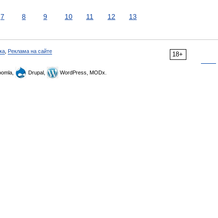
7
8
9
10
11
12
13
ка
,
Реклама на сайте
18+
omla,
Drupal,
WordPress, MODx.