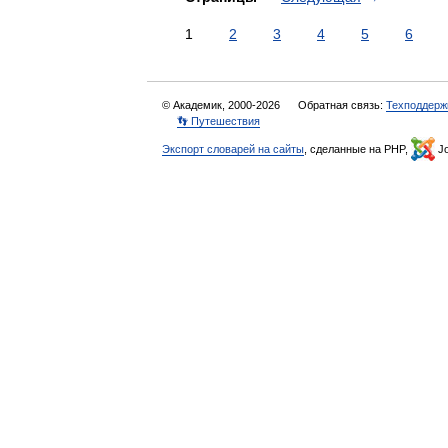
1
2
3
4
5
6
© Академик, 2000-2026
Обратная связь:
Техподдерж
👣 Путешествия
Экспорт словарей на сайты
, сделанные на PHP,
Jo