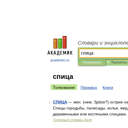
Словари и энциклоп
academic.ru
Толкования
Переводы
спица
Толкование
Перевод
Книги
СПИЦА
— жен. (нем. Spitze?) острие н
1
Спицы городьбы, палисады, колья, жерд
деревянными или костяными спицами, 
Толковый словарь Даля