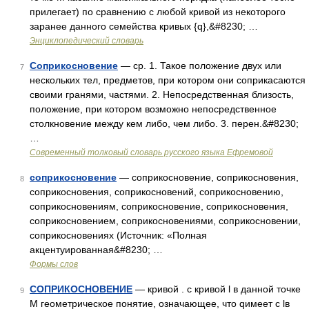
прилегает) по сравнению с любой кривой из некоторого
заранее данного семейства кривых {q},&#8230; …
Энциклопедический словарь
Соприкосновение
— ср. 1. Такое положение двух или
7
нескольких тел, предметов, при котором они соприкасаются
своими гранями, частями. 2. Непосредственная близость,
положение, при котором возможно непосредственное
столкновение между кем либо, чем либо. 3. перен.&#8230;
…
Современный толковый словарь русского языка Ефремовой
соприкосновение
— соприкосновение, соприкосновения,
8
соприкосновения, соприкосновений, соприкосновению,
соприкосновениям, соприкосновение, соприкосновения,
соприкосновением, соприкосновениями, соприкосновении,
соприкосновениях (Источник: «Полная
акцентуированная&#8230; …
Формы слов
СОПРИКОСНОВЕНИЕ
— кривой . с кривой l в данной точке
9
М геометрическое понятие, означающее, что qимеет с lв