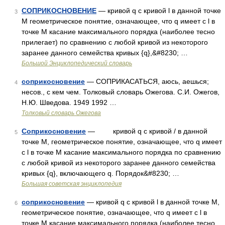
СОПРИКОСНОВЕНИЕ
— кривой q с кривой l в данной точке
3
M геометрическое понятие, означающее, что q имеет с l в
точке M касание максимального порядка (наиболее тесно
прилегает) по сравнению с любой кривой из некоторого
заранее данного семейства кривых {q},&#8230; …
Большой Энциклопедический словарь
соприкосновение
— СОПРИКАСАТЬСЯ, аюсь, аешься;
4
несов., с кем чем. Толковый словарь Ожегова. С.И. Ожегов,
Н.Ю. Шведова. 1949 1992 …
Толковый словарь Ожегова
Соприкосновение
— кривой q с кривой / в данной
5
точке М, геометрическое понятие, означающее, что q имеет
с l в точке М касание максимального порядка по сравнению
с любой кривой из некоторого заранее данного семейства
кривых {q}, включающего q. Порядок&#8230; …
Большая советская энциклопедия
соприкосновение
— кривой q с кривой l в данной точке M,
6
геометрическое понятие, означающее, что q имеет с l в
точке M касание максимального порядка (наиболее тесно