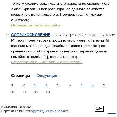
точке Мкасание максимального порядка по сравнению с
любой кривой из иек рого заранее данного семейства
кривых {q}, включающего q. Порядок касания кривых
qи&#8230; …
Математическая энциклопедия
СОПРИКОСНОВЕНИЕ
— кривой q с кривой l в данной точке
10
М, геом. понятие, означающее, что q имеет с l в точке М
касание макс. порядка (наиболее тесно прилегает) по
сравнению с любой кривой из нек рого заранее данного
семейства кривых {q}, включающего q …
Естествознание. Энциклопедический словарь
Страницы
Следующая
→
1
2
3
4
5
6
7
8
9
10
11
12
13
© Академик, 2000-2026
18+
Обратная связь:
Техподдержка
,
Реклама на сайте