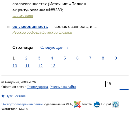
согласованностях (Источник: «Полная
акцентуированная&#8230; …
Формы слов
согласованность
— соглас ованность, и …
10
Русский орфографический словарь
Страницы
Следующая
→
1
2
3
4
5
6
7
8
9
10
11
12
13
© Академик, 2000-2026
18+
Обратная связь:
Техподдержка
,
Реклама на сайте
👣 Путешествия
Экспорт словарей на сайты
, сделанные на PHP,
Joomla,
Drupal,
WordPress, MODx.