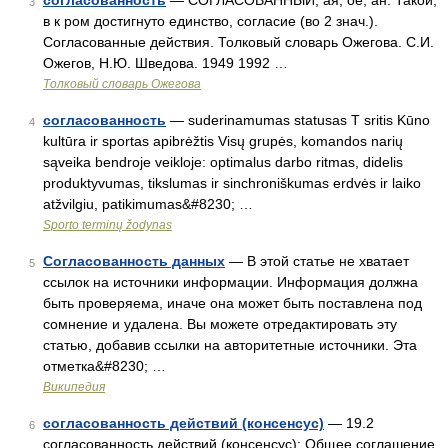
согласованность
— СОГЛАСОВАННЫЙ, ая, ое; ан. Такой,
3
в к ром достигнуто единство, согласие (во 2 знач.).
Согласованные действия. Толковый словарь Ожегова. С.И.
Ожегов, Н.Ю. Шведова. 1949 1992 …
Толковый словарь Ожегова
согласованность
— suderinamumas statusas T sritis Kūno
4
kultūra ir sportas apibrėžtis Visų grupės, komandos narių
sąveika bendroje veikloje: optimalus darbo ritmas, didelis
produktyvumas, tikslumas ir sinchroniškumas erdvės ir laiko
atžvilgiu, patikimumas&#8230; …
Sporto terminų žodynas
Согласованность данных
— В этой статье не хватает
5
ссылок на источники информации. Информация должна
быть проверяема, иначе она может быть поставлена под
сомнение и удалена. Вы можете отредактировать эту
статью, добавив ссылки на авторитетные источники. Эта
отметка&#8230; …
Википедия
согласованность действий (консенсус)
— 19.2
6
согласованность действий (консенсус): Общее соглашение,