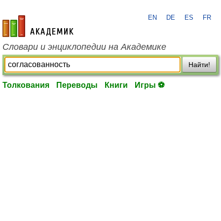
EN
DE
ES
FR
academic.ru
Словари и энциклопедии на Академике
Найти!
Толкования
Переводы
Книги
Игры ⚽