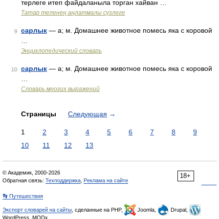
терлеге итеп файдаланыла торган хайван …
Татар теленең аңлатмалы сүзлеге
сарлык
— а; м. Домашнее животное помесь яка с коровой
9
…
Энциклопедический словарь
сарлык
— а; м. Домашнее животное помесь яка с коровой
10
…
Словарь многих выражений
Страницы
Следующая
→
1
2
3
4
5
6
7
8
9
10
11
12
13
© Академик, 2000-2026
18+
Обратная связь:
Техподдержка
,
Реклама на сайте
👣 Путешествия
Экспорт словарей на сайты
, сделанные на PHP,
Joomla,
Drupal,
WordPress, MODx.