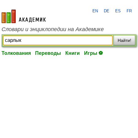
EN
DE
ES
FR
academic.ru
Словари и энциклопедии на Академике
Найти!
Толкования
Переводы
Книги
Игры ⚽