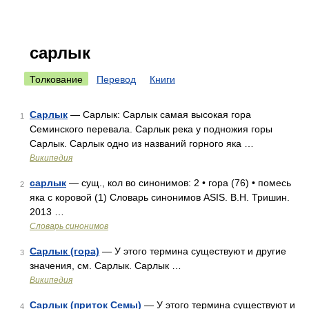
сарлык
Толкование
Перевод
Книги
Сарлык
— Сарлык: Сарлык самая высокая гора
1
Семинского перевала. Сарлык река у подножия горы
Сарлык. Сарлык одно из названий горного яка …
Википедия
сарлык
— сущ., кол во синонимов: 2 • гора (76) • помесь
2
яка с коровой (1) Словарь синонимов ASIS. В.Н. Тришин.
2013 …
Словарь синонимов
Сарлык (гора)
— У этого термина существуют и другие
3
значения, см. Сарлык. Сарлык …
Википедия
Сарлык (приток Семы)
— У этого термина существуют и
4