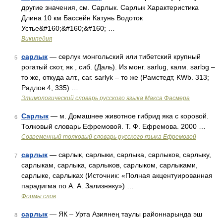
другие значения, см. Сарлык. Сарлык Характеристика
Длина 10 км Бассейн Катунь Водоток
Устье&#160;&#160;&#160; …
Википедия
сарлык
— серлук монгольский или тибетский крупный
5
рогатый скот, як , сиб. (Даль). Из монг. sarlug, калм. sarlɔg –
то же, откуда алт., саг. sarlyk – то же (Рамстедт, KWb. 313;
Радлов 4, 335) …
Этимологический словарь русского языка Макса Фасмера
Сарлык
— м. Домашнее животное гибрид яка с коровой.
6
Толковый словарь Ефремовой. Т. Ф. Ефремова. 2000 …
Современный толковый словарь русского языка Ефремовой
сарлык
— сарлык, сарлыки, сарлыка, сарлыков, сарлыку,
7
сарлыкам, сарлыка, сарлыков, сарлыком, сарлыками,
сарлыке, сарлыках (Источник: «Полная акцентуированная
парадигма по А. А. Зализняку») …
Формы слов
сарлык
— ЯК – Урта Азиянең таулы районнарында эш
8