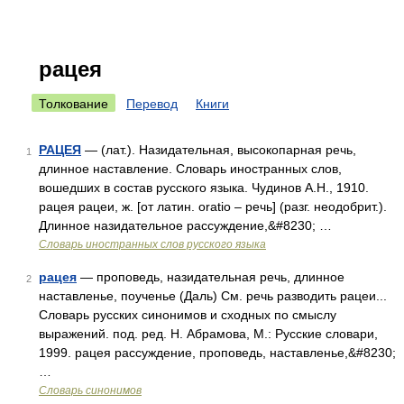
рацея
Толкование
Перевод
Книги
РАЦЕЯ
— (лат.). Назидательная, высокопарная речь,
1
длинное наставление. Словарь иностранных слов,
вошедших в состав русского языка. Чудинов А.Н., 1910.
рацея рацеи, ж. [от латин. oratio – речь] (разг. неодобрит.).
Длинное назидательное рассуждение,&#8230; …
Словарь иностранных слов русского языка
рацея
— проповедь, назидательная речь, длинное
2
наставленье, поученье (Даль) См. речь разводить рацеи...
Словарь русских синонимов и сходных по смыслу
выражений. под. ред. Н. Абрамова, М.: Русские словари,
1999. рацея рассуждение, проповедь, наставленье,&#8230;
…
Словарь синонимов