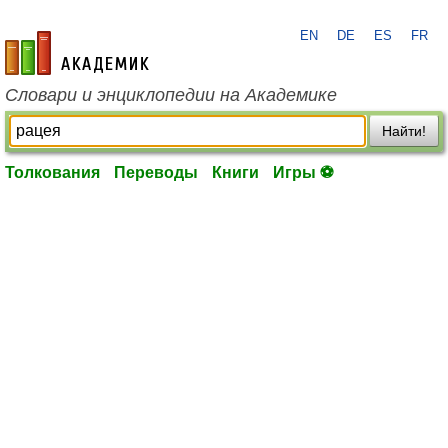
EN
DE
ES
FR
academic.ru
Словари и энциклопедии на Академике
Найти!
Толкования
Переводы
Книги
Игры ⚽