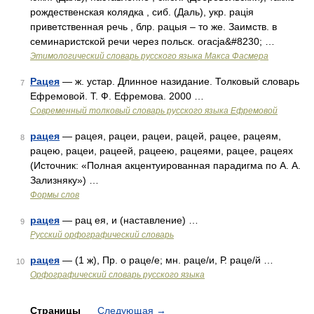
рождественская колядка , сиб. (Даль), укр. рацiя
приветственная речь , блр. рацыя – то же. Заимств. в
семинаристской речи через польск. оrасjа&#8230; …
Этимологический словарь русского языка Макса Фасмера
Рацея
— ж. устар. Длинное назидание. Толковый словарь
7
Ефремовой. Т. Ф. Ефремова. 2000 …
Современный толковый словарь русского языка Ефремовой
рацея
— рацея, рацеи, рацеи, рацей, рацее, рацеям,
8
рацею, рацеи, рацеей, рацеею, рацеями, рацее, рацеях
(Источник: «Полная акцентуированная парадигма по А. А.
Зализняку») …
Формы слов
рацея
— рац ея, и (наставление) …
9
Русский орфографический словарь
рацея
— (1 ж), Пр. о раце/е; мн. раце/и, Р. раце/й …
10
Орфографический словарь русского языка
Страницы
Следующая
→