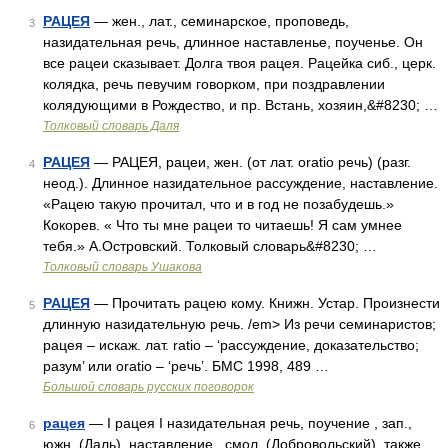
РАЦЕЯ
— жен., лат., семинарское, проповедь,
3
назидательная речь, длинное наставленье, поученье. Он
все рацеи сказывает. Долга твоя рацея. Рацейка сиб., церк.
колядка, речь певучим говорком, при поздравлении
колядующими в Рождество, и пр. Встань, хозяин,&#8230; …
Толковый словарь Даля
РАЦЕЯ
— РАЦЕЯ, рацеи, жен. (от лат. oratio речь) (разг.
4
неод.). Длинное назидательное рассуждение, наставление.
«Рацею такую прочитал, что и в год не позабудешь.»
Кокорев. « Что ты мне рацеи то читаешь! Я сам умнее
тебя.» А.Островский. Толковый словарь&#8230; …
Толковый словарь Ушакова
РАЦЕЯ
— Прочитать рацею кому. Книжн. Устар. Произнести
5
длинную назидательную речь. /em> Из речи семинаристов;
рацея – искаж. лат. ratio – ‘рассуждение, доказательство;
разум’ или oratio – ‘речь’. БМС 1998, 489 …
Большой словарь русских поговорок
рацея
— I рацея I назидательная речь, поучение , зап.,
6
южн. (Даль), наставление , смол. (Добровольский), также