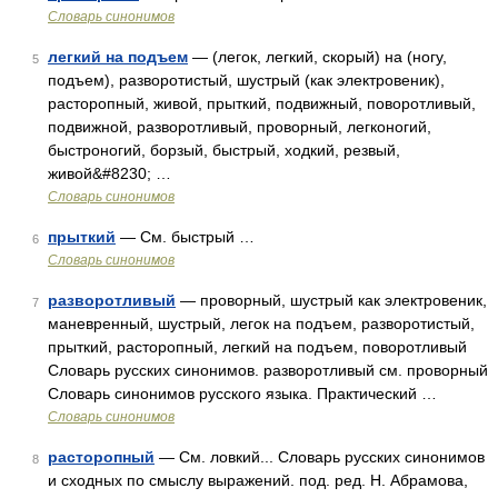
Словарь синонимов
легкий на подъем
— (легок, легкий, скорый) на (ногу,
5
подъем), разворотистый, шустрый (как электровеник),
расторопный, живой, прыткий, подвижный, поворотливый,
подвижной, разворотливый, проворный, легконогий,
быстроногий, борзый, быстрый, ходкий, резвый,
живой&#8230; …
Словарь синонимов
прыткий
— См. быстрый …
6
Словарь синонимов
разворотливый
— проворный, шустрый как электровеник,
7
маневренный, шустрый, легок на подъем, разворотистый,
прыткий, расторопный, легкий на подъем, поворотливый
Словарь русских синонимов. разворотливый см. проворный
Словарь синонимов русского языка. Практический …
Словарь синонимов
расторопный
— См. ловкий... Словарь русских синонимов
8
и сходных по смыслу выражений. под. ред. Н. Абрамова,