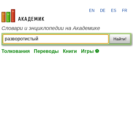
EN
DE
ES
FR
academic.ru
Словари и энциклопедии на Академике
Найти!
Толкования
Переводы
Книги
Игры ⚽