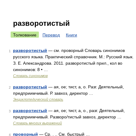
разворотистый
Толкование
Перевод
Книги
разворотистый
— см. проворный Словарь синонимов
1
русского языка. Практический справочник. М.: Русский язык.
З. Е. Александрова. 2011. разворотистый прил., кол во
синонимов: 8 • …
Словарь синонимов
разворотистый
— ая, ое; тист, а, о. Разг. Деятельный,
2
предприимчивый. Р. завхоз, директор …
Энциклопедический словарь
разворотистый
— ая, ое; тист, а, о., разг. Деятельный,
3
предприимчивый. Разворо/тистый завхоз, директор …
Словарь многих выражений
проворный
— Ср. . .. См. быстрый …
4