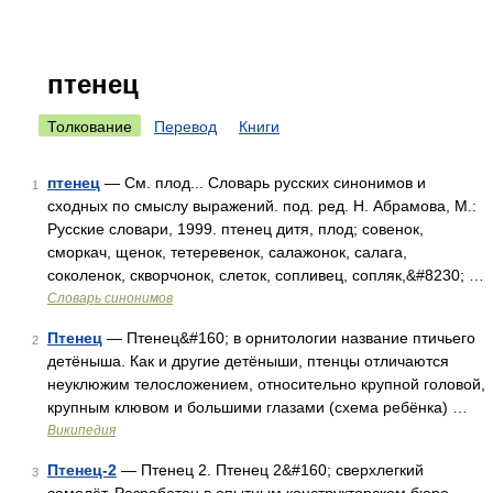
птенец
Толкование
Перевод
Книги
птенец
— См. плод... Словарь русских синонимов и
1
сходных по смыслу выражений. под. ред. Н. Абрамова, М.:
Русские словари, 1999. птенец дитя, плод; совенок,
сморкач, щенок, тетеревенок, салажонок, салага,
соколенок, скворчонок, слеток, сопливец, сопляк,&#8230; …
Словарь синонимов
Птенец
— Птенец&#160; в орнитологии название птичьего
2
детёныша. Как и другие детёныши, птенцы отличаются
неуклюжим телосложением, относительно крупной головой,
крупным клювом и большими глазами (схема ребёнка) …
Википедия
Птенец-2
— Птенец 2. Птенец 2&#160; сверхлегкий
3