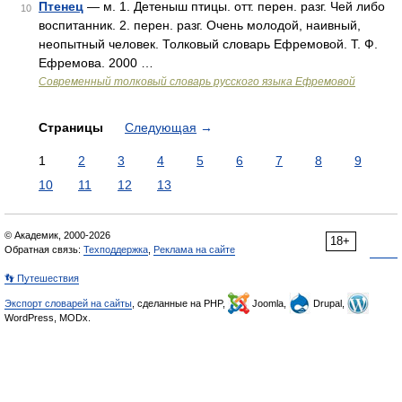
Птенец
— м. 1. Детеныш птицы. отт. перен. разг. Чей либо
10
воспитанник. 2. перен. разг. Очень молодой, наивный,
неопытный человек. Толковый словарь Ефремовой. Т. Ф.
Ефремова. 2000 …
Современный толковый словарь русского языка Ефремовой
Страницы
Следующая
→
1
2
3
4
5
6
7
8
9
10
11
12
13
© Академик, 2000-2026
18+
Обратная связь:
Техподдержка
,
Реклама на сайте
👣 Путешествия
Экспорт словарей на сайты
, сделанные на PHP,
Joomla,
Drupal,
WordPress, MODx.