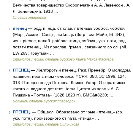
Величества товарищество Скоропечатни А. А. Левенсон . А.
Л. Зеленецкий. 1913 …
Словарь эпитетов
птенец
— род. п. нца, ст. слав. пътеньць νοσσός, νοσσίον
7
(Мар., Ассем., Савв)., пьтѣньць (Зогр., см. Мейе, Et. 342),
чеш. рtеnес, полаб. раtėnас птица, зяблик , укр. потя, род.
потяти птенец . Из праслав. *ръtēn , связанного со сл. (Мi.
ЕW 269; Траутман …
Этимологический словарь русского языка Макса Фасмера
ПТЕНЕЦ
— Желторотый птенец. Разг. Пренебр. О молодом,
8
наивном, неопытном человеке. ФСРЯ, 358; ЗС 1996, 124,
313. Птенцы гнезда Петрова. Книжн. Устар. О соратниках
какого л. видного деятеля. /em> Цитата из поэмы А. С.
Пушкина «Полтава» (1828 1829 гг). БМС&#8230; …
Большой словарь русских поговорок
ПТЕНЕЦ.
— Общесл. Образовано от *рые «птенец» (ср.
9
укр. потя), производного от пъта «птица» …
Этимологический словарь Ситникова