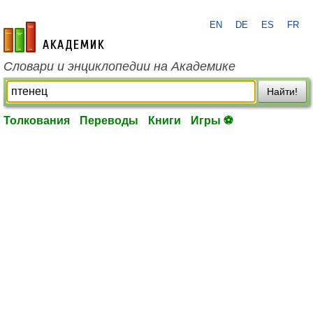
EN
DE
ES
FR
academic.ru
Словари и энциклопедии на Академике
Найти!
Толкования
Переводы
Книги
Игры ⚽