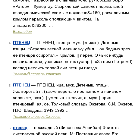
самолёт. Разработан в опытным конструкторском бюро
«Ротор» г. Кумертау. Сверхлегкий самолёт нормальной
аэродинамической схемы с подкосно&#160; расчалочным
крылом парасоль с толкающим винтом. На
аппарате&#8230; …
Википедия
ПТЕНЕЦ
— ПТЕНЕЦ, птенца: муж. (книжн.). Детеныш
4
птицы. «Стрелок весной малиновку убил… он бедных трех
ее птенцов осиротил.» Крылов. || перен. О чьих нибудь
воспитанниках, учениках, детях (устар.). «За ним (Петром I)
вослед неслись толпой сии птенцы гнезда …
Толковый словарь Ушакова
ПТЕНЕЦ
— ПТЕНЕЦ, нца, муж. Детёныш птицы.
5
Желторотый п. (также перен.: о неопытном и наивном
человеке; разг.). | уменьш. птенчик, а, муж. | прил.
птенцовый, ая, ое. Толковый словарь Ожегова. С.И. Ожегов,
Н.Ю. Шведова. 1949 1992 …
Толковый словарь Ожегова
птенец
— нескладный (Зиновьева Аннибал) Эпитеты
6
литературной русской речи. М: Поставщик двора Его