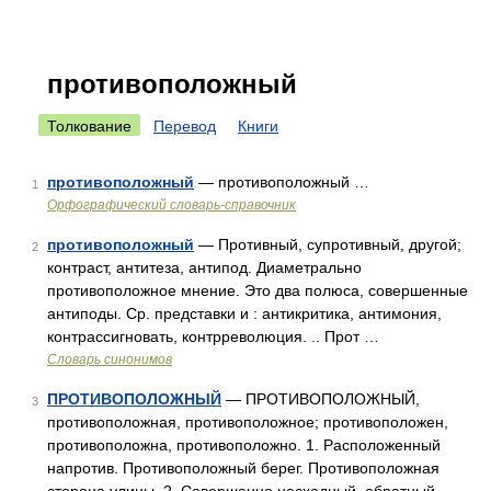
противоположный
Толкование
Перевод
Книги
противоположный
— противоположный …
1
Орфографический словарь-справочник
противоположный
— Противный, супротивный, другой;
2
контраст, антитеза, антипод. Диаметрально
противоположное мнение. Это два полюса, совершенные
антиподы. Ср. представки и : антикритика, антимония,
контрассигновать, контрреволюция. .. Прот …
Словарь синонимов
ПРОТИВОПОЛОЖНЫЙ
— ПРОТИВОПОЛОЖНЫЙ,
3
противоположная, противоположное; противоположен,
противоположна, противоположно. 1. Расположенный
напротив. Противоположный берег. Противоположная