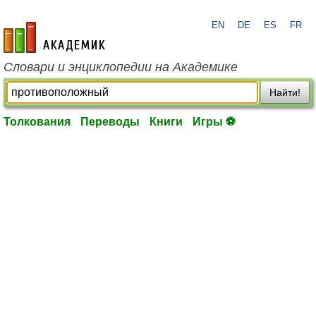
EN
DE
ES
FR
academic.ru
Словари и энциклопедии на Академике
Найти!
Толкования
Переводы
Книги
Игры ⚽