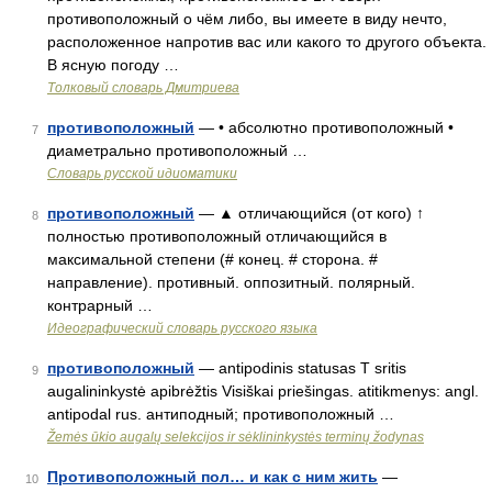
противоположный о чём либо, вы имеете в виду нечто,
расположенное напротив вас или какого то другого объекта.
В ясную погоду …
Толковый словарь Дмитриева
противоположный
— • абсолютно противоположный •
7
диаметрально противоположный …
Словарь русской идиоматики
противоположный
— ▲ отличающийся (от кого) ↑
8
полностью противоположный отличающийся в
максимальной степени (# конец. # сторона. #
направление). противный. оппозитный. полярный.
контрарный …
Идеографический словарь русского языка
противоположный
— antipodinis statusas T sritis
9
augalininkystė apibrėžtis Visiškai priešingas. atitikmenys: angl.
antipodal rus. антиподный; противоположный …
Žemės ūkio augalų selekcijos ir sėklininkystės terminų žodynas
Противоположный пол… и как с ним жить
—
10