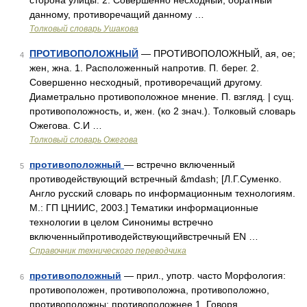
сторона улицы. 2. Совершенно несходный, обратный
данному, противоречащий данному …
Толковый словарь Ушакова
ПРОТИВОПОЛОЖНЫЙ
— ПРОТИВОПОЛОЖНЫЙ, ая, ое;
4
жен, жна. 1. Расположенный напротив. П. берег. 2.
Совершенно несходный, противоречащий другому.
Диаметрально противоположное мнение. П. взгляд. | сущ.
противоположность, и, жен. (ко 2 знач.). Толковый словарь
Ожегова. С.И …
Толковый словарь Ожегова
противоположный
— встречно включенный
5
противодействующий встречный &mdash; [Л.Г.Суменко.
Англо русский словарь по информационным технологиям.
М.: ГП ЦНИИС, 2003.] Тематики информационные
технологии в целом Синонимы встречно
включенныйпротиводействующийвстречный EN …
Справочник технического переводчика
противоположный
— прил., употр. часто Морфология:
6
противоположен, противоположна, противоположно,
противоположны; противоположнее 1. Говоря