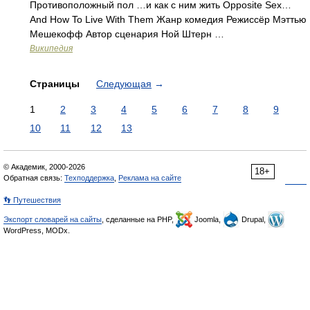
Противоположный пол …и как с ним жить Opposite Sex…
And How To Live With Them Жанр комедия Режиссёр Мэттью
Мешекофф Автор сценария Ной Штерн …
Википедия
Страницы
Следующая
→
1
2
3
4
5
6
7
8
9
10
11
12
13
© Академик, 2000-2026
18+
Обратная связь:
Техподдержка
,
Реклама на сайте
👣 Путешествия
Экспорт словарей на сайты
, сделанные на PHP,
Joomla,
Drupal,
WordPress, MODx.