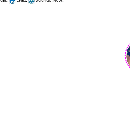
omla,
Drupal,
WordPress, MODx.