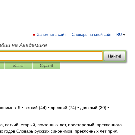
Запомнить сайт
Словарь на свой сайт
RU
едии на Академике
Найти!
Книги
Игры ⚽
онимов: 9 • ветхий (44) • древний (74) • дряхлый (30) • …
, ветхий, старый, почтенных лет, престарелый, преклонного
х годов Словарь русских синонимов. преклонных лет прил.,