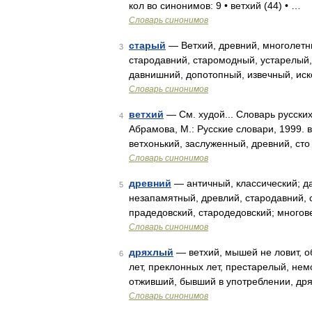
кол во синонимов: 9 • ветхий (44) • …
Словарь синонимов
старый
— Ветхий, древний, многолетни
3
стародавний, старомодный, устарелый,
давнишний, допотопный, извечный, ис
Словарь синонимов
ветхий
— См. худой... Словарь русски
4
Абрамова, М.: Русские словари, 1999.
ветхонький, заслуженный, древний, ст
Словарь синонимов
древний
— античный, классический; д
5
незапамятный, древлий, стародавний, 
прадедовский, стародедовский; многов
Словарь синонимов
дряхлый
— ветхий, мышей не ловит, о
6
лет, преклонных лет, престарелый, не
отживший, бывший в употреблении, дря
Словарь синонимов