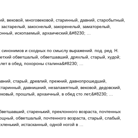
й, вековой, многовековой, старинный, давний, старобытный,
 застарелый, закоснелый, закоренелый, заматорелый,
конный, ископаемый, архаический,&#8230; …
х синонимов и сходных по смыслу выражений. под. ред. Н.
 ветхий обветшалый, обветшавший, дряхлый, старый, худой;
о лет в обед, похороны сталина&#8230; …
авний, старый, древлий, прежний, давнопрошедший,
старинный, давнишний, незапамятный, вековой, дедовский,
ековый, прошлый, архаичный, в обед сто лет,&#8230; …
бветшавший, старенький, преклонного возраста, почтенных
мощный, обветшалый, почтенного возраста, старый, слабый,
хленький, истасканный, одной ногой в …