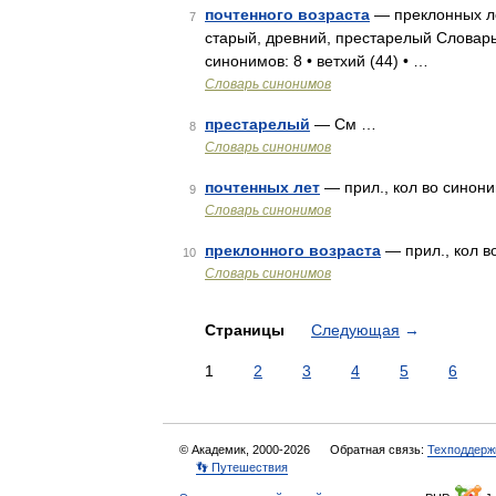
почтенного возраста
— преклонных лет
7
старый, древний, престарелый Словарь 
синонимов: 8 • ветхий (44) • …
Словарь синонимов
престарелый
— См …
8
Словарь синонимов
почтенных лет
— прил., кол во синоним
9
Словарь синонимов
преклонного возраста
— прил., кол во
10
Словарь синонимов
Страницы
Следующая
→
1
2
3
4
5
6
© Академик, 2000-2026
Обратная связь:
Техподдерж
👣 Путешествия