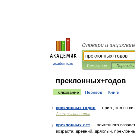
Словари и энциклоп
academic.ru
Толкования
Переводы
преклонных+годов
Толкование
Перевод
Книги
преклонных годов
— прил., кол во син
1
Словарь синонимов
преклонных лет
— почтенного возраста
2
возраста, древний, дряхлый, преклонны