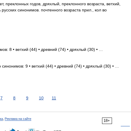
, преклонных годов, дряхлый, преклонного возраста, ветхий,
русских синонимов. почтенного возраста прил., кол во
ов: 8 • ветхий (44) • древний (74) • дряхлый (30) • …
 синонимов: 9 • ветхий (44) • древний (74) • дряхлый (30) • …
7
8
9
10
11
ка
,
Реклама на сайте
18+