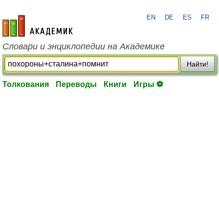
EN
DE
ES
FR
academic.ru
Словари и энциклопедии на Академике
Найти!
Толкования
Переводы
Книги
Игры ⚽