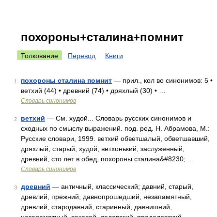
похороны+сталина+помнит
Толкование
Перевод
Книги
похороны сталина помнит
— прил., кол во синонимов: 5 •
1
ветхий (44) • древний (74) • дряхлый (30) • …
Словарь синонимов
ветхий
— См. худой... Словарь русских синонимов и
2
сходных по смыслу выражений. под. ред. Н. Абрамова, М.:
Русские словари, 1999. ветхий обветшалый, обветшавший,
дряхлый, старый, худой; ветхонький, заслуженный,
древний, сто лет в обед, похороны сталина&#8230; …
Словарь синонимов
древний
— античный, классический; давний, старый,
3
древлий, прежний, давнопрошедший, незапамятный,
древлий, стародавний, старинный, давнишний,