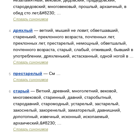
незапамятный, вековой, дедовский, прадедовский,
стародедовский; многовековый, прошлый, архаичный, в
обед сто лет,&#8230; …
Словарь синонимов
дряхлый
— ветхий, мышей не ловит, обветшавший,
4
старенький, преклонного возраста, почтенных лет,
преклонных лет, престарелый, немощный, обветшалый,
почтенного возраста, старый, слабый, отживший, бывший в
употреблении, дряхленький, истасканный, одной ногой в …
Словарь синонимов
престарелый
— См …
5
Словарь синонимов
старый
— Ветхий, древний, многолетний, вековой,
6
многовековой, старинный, давний, старобытный,
стародавний, старомодный, устарелый, застарелый,
закоснелый, закоренелый, заматорелый, давнишний,
допотопный, извечный, исконный, ископаемый,
архаический,&#8230; …
Словарь синонимов