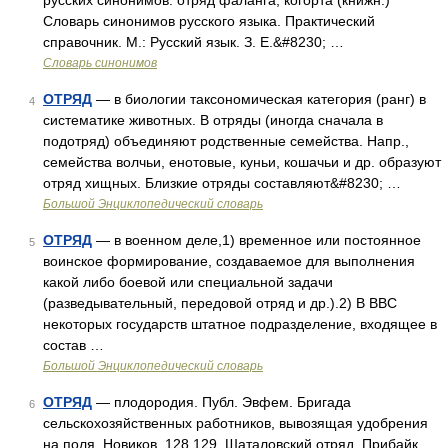
русских синонимов. отряд фаланга, когорта (книжн.)
Словарь синонимов русского языка. Практический
справочник. М.: Русский язык. З. Е.&#8230; …
Словарь синонимов
ОТРЯД
— в биологии таксономическая категория (ранг) в
4
систематике животных. В отряды (иногда сначала в
подотряд) объединяют родственные семейства. Напр.,
семейства волчьи, енотовые, куньи, кошачьи и др. образуют
отряд хищных. Близкие отряды составляют&#8230; …
Большой Энциклопедический словарь
ОТРЯД
— в военном деле,1) временное или постоянное
5
воинское формирование, создаваемое для выполнения
какой либо боевой или специальной задачи
(разведывательный, передовой отряд и др.).2) В ВВС
некоторых государств штатное подразделение, входящее в
состав …
Большой Энциклопедический словарь
ОТРЯД
— плодородия. Публ. Эвфем. Бригада
6
сельскохозяйственных работников, вывозящая удобрения
на поля. Новиков, 128 129. Шаталовский отряд. Прибайк.