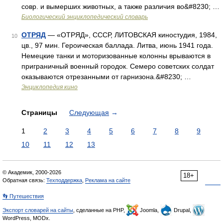
совр. и вымерших животных, а также различия во&#8230; …
Биологический энциклопедический словарь
ОТРЯД
— «ОТРЯД», СССР, ЛИТОВСКАЯ киностудия, 1984,
10
цв., 97 мин. Героическая баллада. Литва, июнь 1941 года.
Немецкие танки и моторизованные колонны врываются в
приграничный военный городок. Семеро советских солдат
оказываются отрезанными от гарнизона.&#8230; …
Энциклопедия кино
Страницы
Следующая
→
1
2
3
4
5
6
7
8
9
10
11
12
13
© Академик, 2000-2026
18+
Обратная связь:
Техподдержка
,
Реклама на сайте
👣 Путешествия
Экспорт словарей на сайты
, сделанные на PHP,
Joomla,
Drupal,
WordPress, MODx.