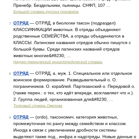
Пренебр. Бездельники, пьяницы. СНФП, 107 …
Большой словарь русских поговорок
ОТРЯД
— ОТРЯД, в биологии таксон (подраздел)
7
КЛАССИФИКАЦИИ животных. В отряды объединяют
родственные СЕМЕЙСТВА, а отряды объединяются в
КЛАССЫ. Латинские названия отрядов обычно пишутся с
большой буквы. Среди латинских названий отрядов
животных многие&#8230; …
Научно-технический энциклопедический словарь
ОТРЯД
— ОТРЯД, а, муж. 1. Специальное или отдельное
8
воинское формирование. Разведывательный о. О.
пограничников. О. кораблей. Партизанский о. Передовой о.
(также перен.: о тех, кто идёт впереди, возглавляет что н.).
2. Группа людей, организованная для&#8230; …
Толковый словарь Ожегова
ОТРЯД
— (ordo), таксономич. категория животных,
9
промежуточная по рангу между семейством и классом.
Иногда в связи с увеличением дробности системы
выделяют также под , инфра и надотряды. Новые данные о