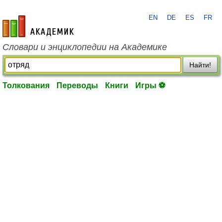
EN
DE
ES
FR
academic.ru
Словари и энциклопедии на Академике
Найти!
Толкования
Переводы
Книги
Игры ⚽