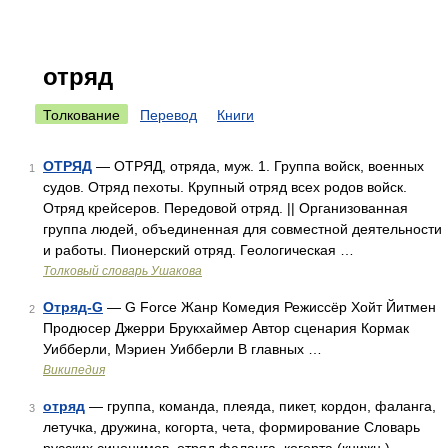
отряд
Толкование
Перевод
Книги
ОТРЯД
— ОТРЯД, отряда, муж. 1. Группа войск, военных
1
судов. Отряд пехоты. Крупный отряд всех родов войск.
Отряд крейсеров. Передовой отряд. || Организованная
группа людей, объединенная для совместной деятельности
и работы. Пионерский отряд. Геологическая …
Толковый словарь Ушакова
Отряд-G
— G Force Жанр Комедия Режиссёр Хойт Йитмен
2
Продюсер Джерри Брукхаймер Автор сценария Кормак
Уибберли, Мэриен Уибберли В главных …
Википедия
отряд
— группа, команда, плеяда, пикет, кордон, фаланга,
3
летучка, дружина, когорта, чета, формирование Словарь