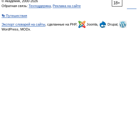
© Академик, 2000-2026
18+
Обратная связь:
Техподдержка
,
Реклама на сайте
👣 Путешествия
Экспорт словарей на сайты
, сделанные на PHP,
Joomla,
Drupal,
WordPress, MODx.