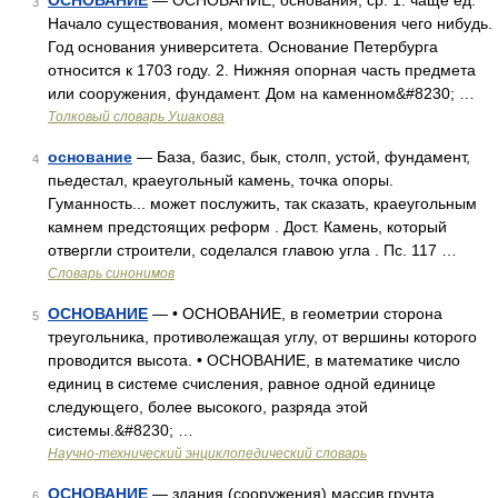
ОСНОВАНИЕ
— ОСНОВАНИЕ, основания, ср. 1. чаще ед.
3
Начало существования, момент возникновения чего нибудь.
Год основания университета. Основание Петербурга
относится к 1703 году. 2. Нижняя опорная часть предмета
или сооружения, фундамент. Дом на каменном&#8230; …
Толковый словарь Ушакова
основание
— База, базис, бык, столп, устой, фундамент,
4
пьедестал, краеугольный камень, точка опоры.
Гуманность... может послужить, так сказать, краеугольным
камнем предстоящих реформ . Дост. Камень, который
отвергли строители, соделался главою угла . Пс. 117 …
Словарь синонимов
ОСНОВАНИЕ
— • ОСНОВАНИЕ, в геометрии сторона
5
треугольника, противолежащая углу, от вершины которого
проводится высота. • ОСНОВАНИЕ, в математике число
единиц в системе счисления, равное одной единице
следующего, более высокого, разряда этой
системы.&#8230; …
Научно-технический энциклопедический словарь
ОСНОВАНИЕ
— здания (сооружения) массив грунта
6