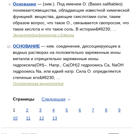
Основание
— (хим.). Под именем О. (Bases salifiables)
9
понимаютсявещества, обладающие известной химической
функцией: вещества, дающие скислотами соли, таким
образом вопрос, что такое О., связывается свопросом, что
такое кислота и что такое соль. В истории&#8230; …
Энциклопедия Брокгауза и Ефрона
ОСНОВАНИЕ
— хим. соединение, диссоциирующее в
10
водных растворах на положительно заряженные ионы
металла и отрицательно заряженные ионы
гидроксила(ОН)–. Напр., Са(ОН)2 гидроокись Са, NaOH
гидроокись Na, или едкий натр. Сила О. определяется
степенью его&#8230; …
Геологическая энциклопедия
Страницы
Следующая
→
1
2
3
4
5
6
7
8
9
10
11
12
13