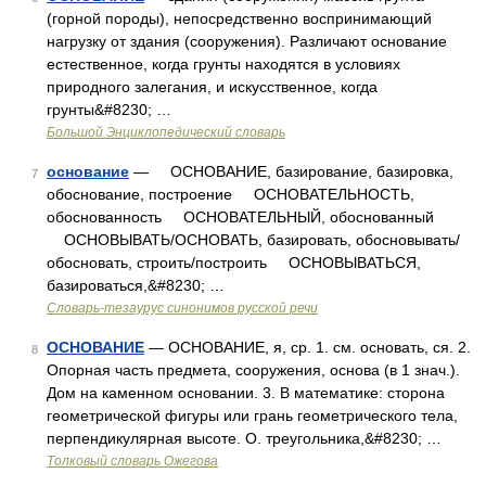
(горной породы), непосредственно воспринимающий
нагрузку от здания (сооружения). Различают основание
естественное, когда грунты находятся в условиях
природного залегания, и искусственное, когда
грунты&#8230; …
Большой Энциклопедический словарь
основание
— ОСНОВАНИЕ, базирование, базировка,
7
обоснование, построение ОСНОВАТЕЛЬНОСТЬ,
обоснованность ОСНОВАТЕЛЬНЫЙ, обоснованный
ОСНОВЫВАТЬ/ОСНОВАТЬ, базировать, обосновывать/
обосновать, строить/построить ОСНОВЫВАТЬСЯ,
базироваться,&#8230; …
Словарь-тезаурус синонимов русской речи
ОСНОВАНИЕ
— ОСНОВАНИЕ, я, ср. 1. см. основать, ся. 2.
8
Опорная часть предмета, сооружения, основа (в 1 знач.).
Дом на каменном основании. 3. В математике: сторона
геометрической фигуры или грань геометрического тела,
перпендикулярная высоте. О. треугольника,&#8230; …
Толковый словарь Ожегова