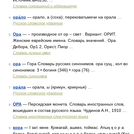
Источник:&#8230; …
Словарь сокращений и аббревиатур
ора́ло
— орало, а (соха); перековатьмечи на орала …
4
Русское словесное ударение
Ора
— – производное от ор – свет . Вариант: ОРИТ.
5
Женские еврейские имена. Словарь значений.. Ора
Дебора, Ор1 2, Орест, Пиор …
Словарь личных имен
ора
— Гора Словарь русских синонимов. ора сущ., кол во
6
синонимов: 3 • богиня (346) • гора (76) …
Словарь синонимов
ора́ла
— орала, ы (крикун, крикунья) …
7
Русское словесное ударение
ОРА
— Персидская монета. Словарь иностранных слов,
8
вошедших в состав русского языка. Чудинов А.Н., 1910 …
Словарь иностранных слов русского языка
қора
— I зат. көне. Қомағай, ашкөз, тоймас. Атың қ о р а
9
болса, берді құдай, қатының қ о р а болса, ұрды құдай (Қаз.