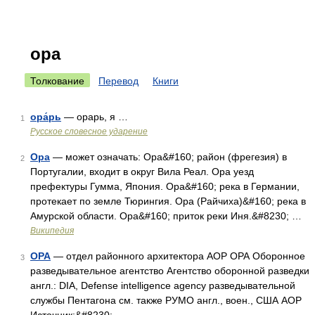
ора
Толкование
Перевод
Книги
ора́рь
— орарь, я …
1
Русское словесное ударение
Ора
— может означать: Ора&#160; район (фрегезия) в
2
Португалии, входит в округ Вила Реал. Ора уезд
префектуры Гумма, Япония. Ора&#160; река в Германии,
протекает по земле Тюрингия. Ора (Райчиха)&#160; река в
Амурской области. Ора&#160; приток реки Иня.&#8230; …
Википедия
ОРА
— отдел районного архитектора АОР ОРА Оборонное
3
разведывательное агентство Агентство оборонной разведки
англ.: DIA, Defense intelligence agency разведывательной
службы Пентагона см. также РУМО англ., воен., США АОР