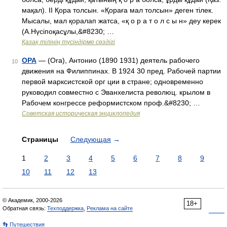
мақал). II Қора толсын. «Қораға мал толсын» деген тілек.
Мысалы, мал қоралап жатса, «қ о р а т о л с ы н» деу керек
(А.Нүсіпоқасұлы,&#8230; …
Қазақ тілінің түсіндірме сөздігі
ОРА
— (Ora), Антонио (1890 1931) деятель рабочего
10
движения на Филиппинах. В 1924 30 пред. Рабочей партии
первой марксистской орг ции в стране; одновременно
руководил совместно с Эванхелиста революц. крылом в
Рабочем конгрессе реформистском проф.&#8230; …
Советская историческая энциклопедия
Страницы
Следующая
→
1
2
3
4
5
6
7
8
9
10
11
12
13
© Академик, 2000-2026
18+
Обратная связь:
Техподдержка
,
Реклама на сайте
👣 Путешествия