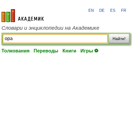
EN
DE
ES
FR
academic.ru
Словари и энциклопедии на Академике
Найти!
Толкования
Переводы
Книги
Игры ⚽