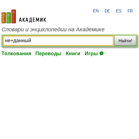
EN
DE
ES
FR
academic.ru
Словари и энциклопедии на Академике
Найти!
Толкования
Переводы
Книги
Игры ⚽