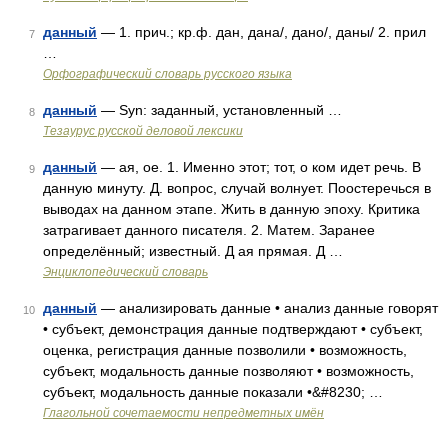
данный
— 1. прич.; кр.ф. дан, дана/, дано/, даны/ 2. прил
7
…
Орфографический словарь русского языка
данный
— Syn: заданный, установленный …
8
Тезаурус русской деловой лексики
данный
— ая, ое. 1. Именно этот; тот, о ком идет речь. В
9
данную минуту. Д. вопрос, случай волнует. Поостеречься в
выводах на данном этапе. Жить в данную эпоху. Критика
затрагивает данного писателя. 2. Матем. Заранее
определённый; известный. Д ая прямая. Д …
Энциклопедический словарь
данный
— анализировать данные • анализ данные говорят
10
• субъект, демонстрация данные подтверждают • субъект,
оценка, регистрация данные позволили • возможность,
субъект, модальность данные позволяют • возможность,
субъект, модальность данные показали •&#8230; …
Глагольной сочетаемости непредметных имён