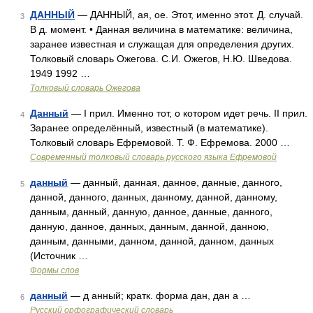
ДАННЫЙ
— ДАННЫЙ, ая, ое. Этот, именно этот. Д. случай.
3
В д. момент. • Данная величина в математике: величина,
заранее известная и служащая для определения других.
Толковый словарь Ожегова. С.И. Ожегов, Н.Ю. Шведова.
1949 1992 …
Толковый словарь Ожегова
Данный
— I прил. Именно тот, о котором идет речь. II прил.
4
Заранее определённый, известный (в математике).
Толковый словарь Ефремовой. Т. Ф. Ефремова. 2000 …
Современный толковый словарь русского языка Ефремовой
данный
— данный, данная, данное, данные, данного,
5
данной, данного, данных, данному, данной, данному,
данным, данный, данную, данное, данные, данного,
данную, данное, данных, данным, данной, данною,
данным, данными, данном, данной, данном, данных
(Источник …
Формы слов
данный
— д анный; кратк. форма дан, дан а …
6
Русский орфографический словарь